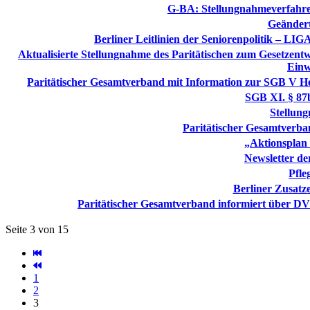
G-BA: Stellungnahmeverfahren
Geändert
Berliner Leitlinien der Seniorenpolitik – L
Aktualisierte Stellungnahme des Paritätischen zum Gesetze
Einw
Paritätischer Gesamtverband mit Information zur SGB V Hei
SGB XI. § 87b
Stellun
Paritätischer Gesamtverba
„Aktionsplan
Newsletter de
Pfle
Berliner Zusatz
Paritätischer Gesamtverband informiert über DV 
Seite 3 von 15
1
2
3