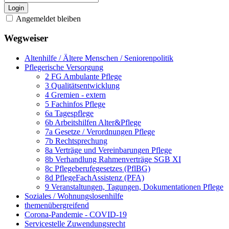
Login
Angemeldet bleiben
Wegweiser
Altenhilfe / Ältere Menschen / Seniorenpolitik
Pflegerische Versorgung
2 FG Ambulante Pflege
3 Qualitätsentwicklung
4 Gremien - extern
5 Fachinfos Pflege
6a Tagespflege
6b Arbeitshilfen Alter&Pflege
7a Gesetze / Verordnungen Pflege
7b Rechtsprechung
8a Verträge und Vereinbarungen Pflege
8b Verhandlung Rahmenverträge SGB XI
8c Pflegeberufegesetzes (PflBG)
8d PflegeFachAssistenz (PFA)
9 Veranstaltungen, Tagungen, Dokumentationen Pflege
Soziales / Wohnungslosenhilfe
themenübergreifend
Corona-Pandemie - COVID-19
Servicestelle Zuwendungsrecht