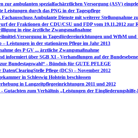
 zur ambulanten spezialfachärztlichen Versorgung (ASV) eingele
e Leistungen durch das PNG in der Tagespflege
IGA Fachausschuss Ambulante Dienste mit weiterer Stellungnahme 
ntwurf der Fraktionen der CDU/CSU und FDP vom 19.11.2012 zur R
illigung in eine ärztliche Zwangsmaßnahme
lmittel-Versorgung in Tagesfördereinrichtungen und WfbM und be
 – Leistungen in der stationären Pflege im Jahr 2013
gnahme des P GV ... ärztliche Zwangsmaßnahme
nd informiert über SGB XI - Verhandlungen auf der Bundesebene
 zur Bundestagswahl“ - Bündnis für GUTE PFLEGE
r DatenClearingStelle Pflege (DCS) – November 2012
gekammer in Schleswig Holstein beschlossen
erhebung in Langzeitpflegeeinrichtungen 2011 und 2012
- Gutachten zum Verhältnis „Leistungen der Eingliederungshilfe-