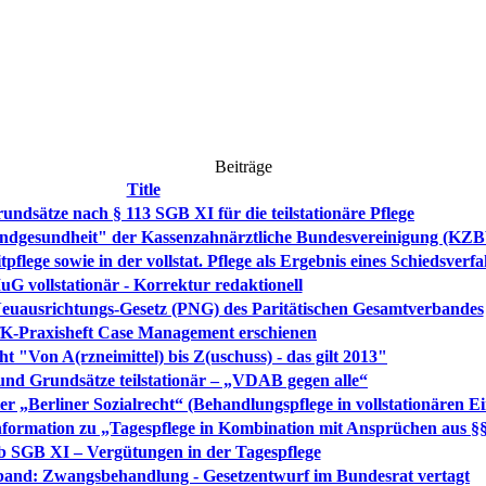
Beiträge
Title
ndsätze nach § 113 SGB XI für die teilstationäre Pflege
ndgesundheit" der Kassenzahnärztliche Bundesvereinigung (KZ
pflege sowie in der vollstat. Pflege als Ergebnis eines Schiedsverf
G vollstationär - Korrektur redaktionell
Neuausrichtungs-Gesetz (PNG) des Paritätischen Gesamtverbandes
K-Praxisheft Case Management erschienen
 "Von A(rzneimittel) bis Z(uschuss) - das gilt 2013"
nd Grundsätze teilstationär – „VDAB gegen alle“
er „Berliner Sozialrecht“ (Behandlungspflege in vollstationären E
Information zu „Tagespflege in Kombination mit Ansprüchen aus §
b SGB XI – Vergütungen in der Tagespflege
band: Zwangsbehandlung - Gesetzentwurf im Bundesrat vertagt