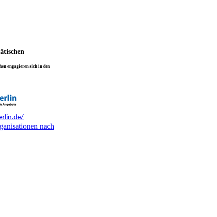
tätischen
en engagieren sich in den
rlin.de/
ganisationen nach