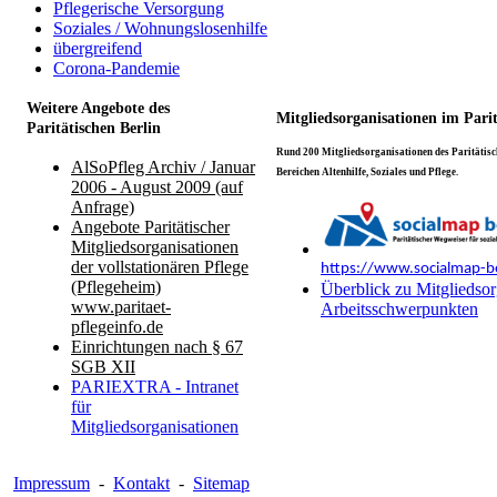
Pflegerische Versorgung
Soziales / Wohnungslosenhilfe
übergreifend
Corona-Pandemie
Weitere Angebote des
Mitgliedsorganisationen im Pari
Paritätischen Berlin
Rund 200 Mitgliedsorganisationen des Paritätisch
AlSoPfleg Archiv / Januar
Bereichen Altenhilfe, Soziales und Pflege.
2006 - August 2009 (auf
Anfrage)
Angebote Paritätischer
Mitgliedsorganisationen
der vollstationären Pflege
https://www.socialmap-be
(Pflegeheim)
Überblick zu Mitgliedsor
www.paritaet-
Arbeitsschwerpunkten
pflegeinfo.de
Einrichtungen nach § 67
SGB XII
PARIEXTRA - Intranet
für
Mitgliedsorganisationen
Impressum
-
Kontakt
-
Sitemap