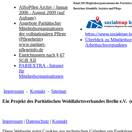
Rund 200 Mitgliedsorganisationen des Paritätisch
AlSoPfleg Archiv / Januar
Bereichen Altenhilfe, Soziales und Pflege.
2006 - August 2009 (auf
Anfrage)
Angebote Paritätischer
Mitgliedsorganisationen
der vollstationären Pflege
https://www.socialmap-be
(Pflegeheim)
Überblick zu Mitgliedsor
www.paritaet-
Arbeitsschwerpunkten
pflegeinfo.de
Einrichtungen nach § 67
SGB XII
PARIEXTRA - Intranet
für
Mitgliedsorganisationen
Impressum
-
Kontakt
-
Sitemap
Ein Projekt des Paritätischen Wohlfahrtsverbandes Berlin e.V. (
Impressum
|
Datenschutz
|
Kontakt
Diese Webseite nutzt Cookies aus technischen Gründen um Funktionen