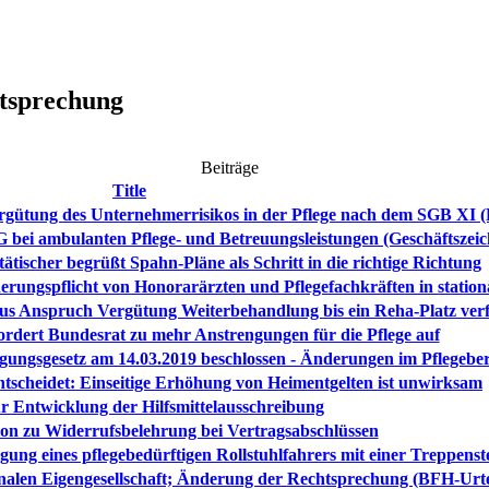
htsprechung
Beiträge
Title
gütung des Unternehmerrisikos in der Pflege nach dem SGB XI (B
 bei ambulanten Pflege- und Betreuungsleistungen (Geschäftszei
itätischer begrüßt Spahn-Pläne als Schritt in die richtige Richtung
herungspflicht von Honorarärzten und Pflegefachkräften in statio
s Anspruch Vergütung Weiterbehandlung bis ein Reha-Platz ver
 fordert Bundesrat zu mehr Anstrengungen für die Pflege auf
ungsgesetz am 14.03.2019 beschlossen - Änderungen im Pflegebe
scheidet: Einseitige Erhöhung von Heimentgelten ist unwirksam
r Entwicklung der Hilfsmittelausschreibung
on zu Widerrufsbelehrung bei Vertragsabschlüssen
ung eines pflegebedürftigen Rollstuhlfahrers mit einer Treppenst
alen Eigengesellschaft; Änderung der Rechtsprechung (BFH-Urteil