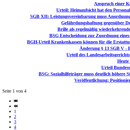
Anspruch einer K
Urteil: Heimaufsicht hat den Person
SGB XII: Leistungsvereinbarung muss Anordnungen
Gefährdungshaftung gegenüber Dem
Brille als regelmäßig wiederkehre
BSG Entscheidung zur Zuordnung eines H
BGH-Urteil Krankenkassen können für die Erstattun
Änderung § 13 SGB V - B
Urteil des Landesarbeitsgerich
Heute 
Urteil Bundess
BSG: Sozialhilfeträger muss deutlich höhere St
Veröffentlichung: Positio
Seite 1 von 4
1
2
3
4