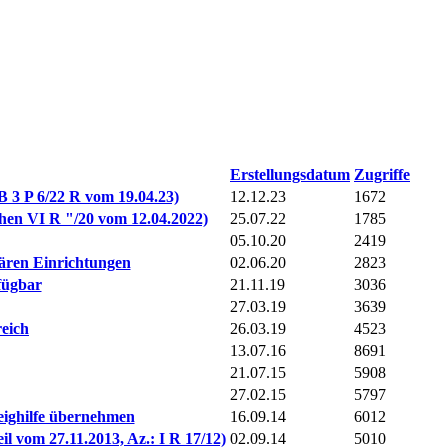
Erstellungsdatum
Zugriffe
 3 P 6/22 R vom 19.04.23)
12.12.23
1672
chen VI R "/20 vom 12.04.2022)
25.07.22
1785
05.10.20
2419
nären Einrichtungen
02.06.20
2823
fügbar
21.11.19
3036
27.03.19
3639
reich
26.03.19
4523
13.07.16
8691
21.07.15
5908
27.02.15
5797
eighilfe übernehmen
16.09.14
6012
 vom 27.11.2013, Az.: I R 17/12)
02.09.14
5010