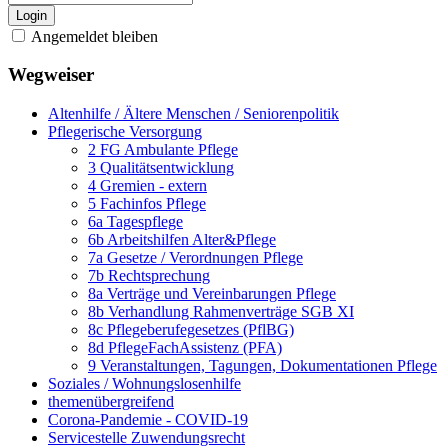
Login
Angemeldet bleiben
Wegweiser
Altenhilfe / Ältere Menschen / Seniorenpolitik
Pflegerische Versorgung
2 FG Ambulante Pflege
3 Qualitätsentwicklung
4 Gremien - extern
5 Fachinfos Pflege
6a Tagespflege
6b Arbeitshilfen Alter&Pflege
7a Gesetze / Verordnungen Pflege
7b Rechtsprechung
8a Verträge und Vereinbarungen Pflege
8b Verhandlung Rahmenverträge SGB XI
8c Pflegeberufegesetzes (PflBG)
8d PflegeFachAssistenz (PFA)
9 Veranstaltungen, Tagungen, Dokumentationen Pflege
Soziales / Wohnungslosenhilfe
themenübergreifend
Corona-Pandemie - COVID-19
Servicestelle Zuwendungsrecht