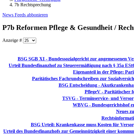
7b Rechtsprechung
News Feeds abbonieren
P7b Reformen Pflege & Gesundheit / Rec
Anzeige #
BSG SGB XI - Bundessozialgericht zur angemessenen Ver
Urteil Bundesfinanzhof zu Steuerermäßigung nach § 35a EStG
Eigenanteil in der Pflege: Par
Paritätisches Fachrundschreiben zur Sozialversic
BSG Entscheidung - Akutkrankenhau
PflegeV - Paritätischer
TSVG - Terminservice- und Versorg
WBVG - Bundesgerichtshof ent
Neues zu
Rechtsinformati
BSG Urteil: Krankenkasse muss Kosten für Versorg
Urteil des Bundesfinanzhofs zur Gemeinnützigkeit einer kommun