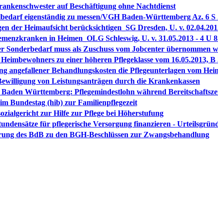
rankenschwester auf Beschäftigung ohne Nachtdienst
albedarf eigenständig zu messen/VGH Baden-Württemberg Az. 6 S 
 der Heimaufsicht berücksichtigen_SG Dresden, U. v. 02.04.201
enzkranken in Heimen_OLG Schleswig, U. v. 31.05.2013 - 4 U 8
nder Sonderbedarf muss als Zuschuss vom Jobcenter übernommen 
eimbewohners zu einer höheren Pflegeklasse vom 16.05.2013, B 
g angefallener Behandlungskosten die Pflegeunterlagen vom Heim
ewilligung von Leistungsanträgen durch die Krankenkassen
ts Baden Württemberg: Pflegemindestlohn während Bereitschaftsze
im Bundestag (hib) zur Familienpflegezeit
ozialgericht zur Hilfe zur Pflege bei Höherstufung
undensätze für pflegerische Versorgung finanzieren - Urteilsgründ
nierung des BdB zu den BGH-Beschlüssen zur Zwangsbehandlung