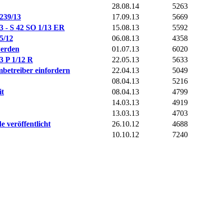
28.08.14
5263
239/13
17.09.13
5669
3 - S 42 SO 1/13 ER
15.08.13
5592
5/12
06.08.13
4358
werden
01.07.13
6020
3 P 1/12 R
22.05.13
5633
betreiber einfordern
22.04.13
5049
08.04.13
5216
it
08.04.13
4799
14.03.13
4919
13.03.13
4703
e veröffentlicht
26.10.12
4688
10.10.12
7240