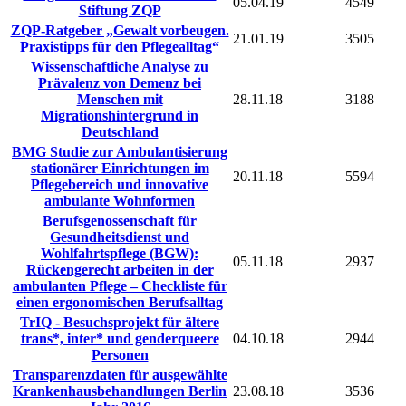
05.04.19
4549
Stiftung ZQP
ZQP-Ratgeber „Gewalt vorbeugen.
21.01.19
3505
Praxistipps für den Pflegealltag“
Wissenschaftliche Analyse zu
Prävalenz von Demenz bei
Menschen mit
28.11.18
3188
Migrationshintergrund in
Deutschland
BMG Studie zur Ambulantisierung
stationärer Einrichtungen im
20.11.18
5594
Pflegebereich und innovative
ambulante Wohnformen
Berufsgenossenschaft für
Gesundheitsdienst und
Wohlfahrtspflege (BGW):
05.11.18
2937
Rückengerecht arbeiten in der
ambulanten Pflege – Checkliste für
einen ergonomischen Berufsalltag
TrIQ - Besuchsprojekt für ältere
trans*, inter* und genderqueere
04.10.18
2944
Personen
Transparenzdaten für ausgewählte
Krankenhausbehandlungen Berlin
23.08.18
3536