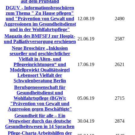
auf dem Prüfstand
DGUV - Informationsbroschüren
zum Thema " Zu Hause pflegen"
und "Prävention von Gewalt und
12.08.19
2490
Aggressionen im Gesundheitsdienst
und in der Wohlfahrtspflege"
Magazin des BMFSFJ zur Hospiz-
21.06.19
2587
und Palliativversorgung erschienen
Neue Broschüre „Inklusion
sexueller und geschlechtlicher
Vielfalt in Alten- und
Pflegeeinrichtungen“ und
17.06.19
2621
Modellprojekt Qualitätssiegel
Lebensort Vielfalt der
Schwulenberatung Berlin
Berufsgenossenschaft für
Gesundheitsdienst und
Wohlfahrtspflege (BGW):
05.06.19
2715
"Prävention von Gewalt und
Aggression gegen Beschäftigte"
Gesundheit für alle – Ein
Wegweiser durch das deutsche
30.04.19
2874
Gesundheitswesen in 14 Sprachen
Pflege-Charta Arbeitshilfen der