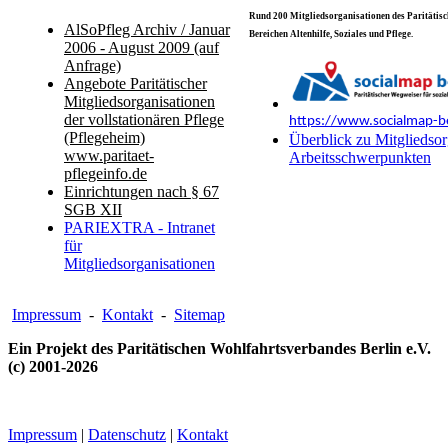
Rund 200 Mitgliedsorganisationen des Paritätisch
AlSoPfleg Archiv / Januar
Bereichen Altenhilfe, Soziales und Pflege.
2006 - August 2009 (auf
Anfrage)
Angebote Paritätischer
Mitgliedsorganisationen
der vollstationären Pflege
https://www.socialmap-be
(Pflegeheim)
Überblick zu Mitgliedsor
www.paritaet-
Arbeitsschwerpunkten
pflegeinfo.de
Einrichtungen nach § 67
SGB XII
PARIEXTRA - Intranet
für
Mitgliedsorganisationen
Impressum
-
Kontakt
-
Sitemap
Ein Projekt des Paritätischen Wohlfahrtsverbandes Berlin e.V.
(c) 2001-2026
Impressum
|
Datenschutz
|
Kontakt