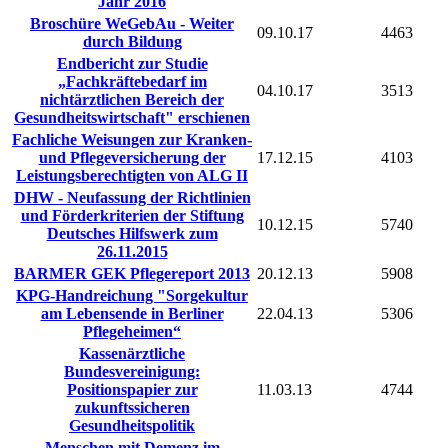
Jahr 2016
Broschüre WeGebAu - Weiter
09.10.17
4463
durch Bildung
Endbericht zur Studie
„Fachkräftebedarf im
04.10.17
3513
nichtärztlichen Bereich der
Gesundheitswirtschaft" erschienen
Fachliche Weisungen zur Kranken-
und Pflegeversicherung der
17.12.15
4103
Leistungsberechtigten von ALG II
DHW - Neufassung der Richtlinien
und Förderkriterien der Stiftung
10.12.15
5740
Deutsches Hilfswerk zum
26.11.2015
BARMER GEK Pflegereport 2013
20.12.13
5908
KPG-Handreichung "Sorgekultur
am Lebensende in Berliner
22.04.13
5306
Pflegeheimen“
Kassenärztliche
Bundesvereinigung:
Positionspapier zur
11.03.13
4744
zukunftssicheren
Gesundheitspolitik
Menschen mit Demenz im