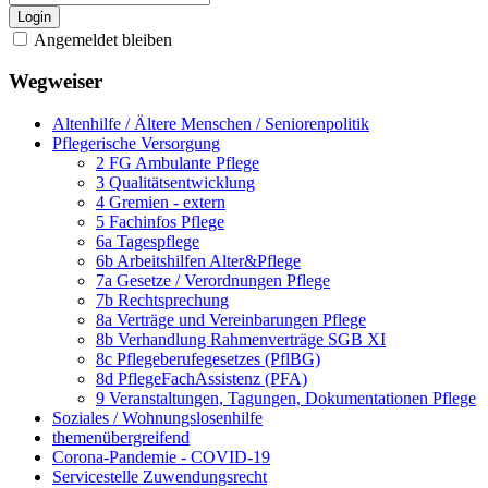
Login
Angemeldet bleiben
Wegweiser
Altenhilfe / Ältere Menschen / Seniorenpolitik
Pflegerische Versorgung
2 FG Ambulante Pflege
3 Qualitätsentwicklung
4 Gremien - extern
5 Fachinfos Pflege
6a Tagespflege
6b Arbeitshilfen Alter&Pflege
7a Gesetze / Verordnungen Pflege
7b Rechtsprechung
8a Verträge und Vereinbarungen Pflege
8b Verhandlung Rahmenverträge SGB XI
8c Pflegeberufegesetzes (PflBG)
8d PflegeFachAssistenz (PFA)
9 Veranstaltungen, Tagungen, Dokumentationen Pflege
Soziales / Wohnungslosenhilfe
themenübergreifend
Corona-Pandemie - COVID-19
Servicestelle Zuwendungsrecht