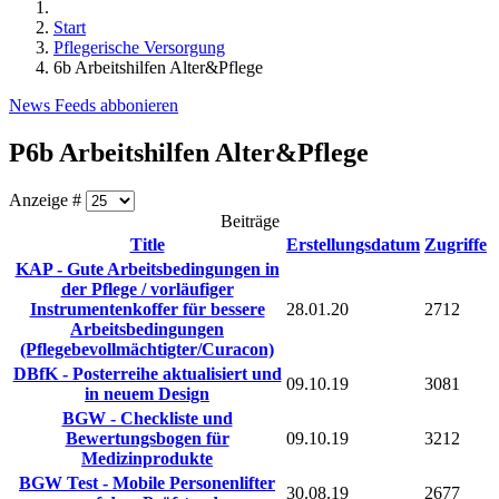
Start
Pflegerische Versorgung
6b Arbeitshilfen Alter&Pflege
News Feeds abbonieren
P6b Arbeitshilfen Alter&Pflege
Anzeige #
Beiträge
Title
Erstellungsdatum
Zugriffe
KAP - Gute Arbeitsbedingungen in
der Pflege / vorläufiger
Instrumentenkoffer für bessere
28.01.20
2712
Arbeitsbedingungen
(Pflegebevollmächtigter/Curacon)
DBfK - Posterreihe aktualisiert und
09.10.19
3081
in neuem Design
BGW - Checkliste und
Bewertungsbogen für
09.10.19
3212
Medizinprodukte
BGW Test - Mobile Personenlifter
30.08.19
2677