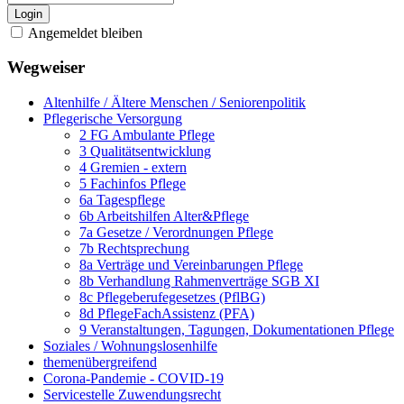
Login
Angemeldet bleiben
Wegweiser
Altenhilfe / Ältere Menschen / Seniorenpolitik
Pflegerische Versorgung
2 FG Ambulante Pflege
3 Qualitätsentwicklung
4 Gremien - extern
5 Fachinfos Pflege
6a Tagespflege
6b Arbeitshilfen Alter&Pflege
7a Gesetze / Verordnungen Pflege
7b Rechtsprechung
8a Verträge und Vereinbarungen Pflege
8b Verhandlung Rahmenverträge SGB XI
8c Pflegeberufegesetzes (PflBG)
8d PflegeFachAssistenz (PFA)
9 Veranstaltungen, Tagungen, Dokumentationen Pflege
Soziales / Wohnungslosenhilfe
themenübergreifend
Corona-Pandemie - COVID-19
Servicestelle Zuwendungsrecht