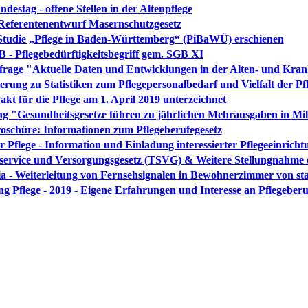
ndestag - offene Stellen in der Altenpflege
Referentenentwurf Masernschutzgesetz
 Studie „Pflege in Baden-Württemberg“ (PiBaWÜ) erschienen
 - Pflegebedürftigkeitsbegriff gem. SGB XI
nfrage "Aktuelle Daten und Entwicklungen in der Alten- und Kra
rung zu Statistiken zum Pflegepersonalbedarf und Vielfalt der Pf
akt für die Pflege am 1. April 2019 unterzeichnet
g "Gesundheitsgesetze führen zu jährlichen Mehrausgaben in Mi
schüre: Informationen zum Pflegeberufegesetz
flege - Information und Einladung interessierter Pflegeeinricht
ervice und Versorgungsgesetz (TSVG) & Weitere Stellungnah
Weiterleitung von Fernsehsignalen in Bewohnerzimmer von sta
 Pflege - 2019 - Eigene Erfahrungen und Interesse an Pflegeber