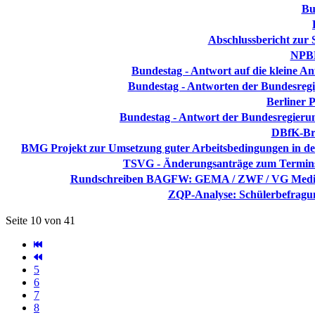
Bu
Abschlussbericht zur
NPBB
Bundestag - Antwort auf die kleine A
Bundestag - Antworten der Bundesregie
Berliner P
Bundestag - Antwort der Bundesregierun
DBfK-Bro
BMG Projekt zur Umsetzung guter Arbeitsbedingungen in der P
TSVG - Änderungsanträge zum Termins
Rundschreiben BAGFW: GEMA / ZWF / VG Media - 
ZQP-Analyse: Schülerbefragung
Seite 10 von 41
5
6
7
8