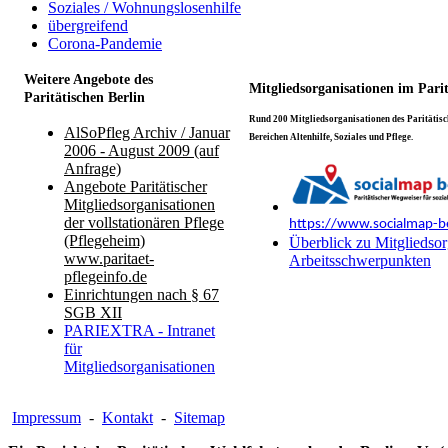
Soziales / Wohnungslosenhilfe
übergreifend
Corona-Pandemie
Weitere Angebote des
Mitgliedsorganisationen im Pari
Paritätischen Berlin
Rund 200 Mitgliedsorganisationen des Paritätisch
AlSoPfleg Archiv / Januar
Bereichen Altenhilfe, Soziales und Pflege.
2006 - August 2009 (auf
Anfrage)
Angebote Paritätischer
Mitgliedsorganisationen
der vollstationären Pflege
https://www.socialmap-be
(Pflegeheim)
Überblick zu Mitgliedsor
www.paritaet-
Arbeitsschwerpunkten
pflegeinfo.de
Einrichtungen nach § 67
SGB XII
PARIEXTRA - Intranet
für
Mitgliedsorganisationen
Impressum
-
Kontakt
-
Sitemap