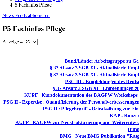
5 Fachinfos Pflege
News Feeds abbonieren
P5 Fachinfos Pflege
Anzeige #
Bund/Länder Arbeitsgruppe zu Ges
§ 37 Absatz 3 SGB XI - Aktualisierte Emp
§ 37 Absatz 3 SGB XI - Aktualisierte Emp
PSG III - Empfehlungen des Deuts
§ 37 Absatz 3 SGB XI - Empfehlungen zu
KUPF - Kurzdokumentation des BAGFW-Workshops "Neu
PSG II - Expertise „Quantifizierung der Personalverbesserunge
PSG II / Pflegebegriff - Beiratssitzung zur E
KAP - Konzert
KUPF - BAGFW zur Neustrukturierung und Weiterentwicklun
Bunde
BMG - Neue BMG-Publikation "Ratgeb