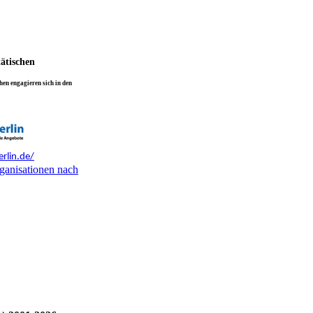
tätischen
en engagieren sich in den
rlin.de/
ganisationen nach