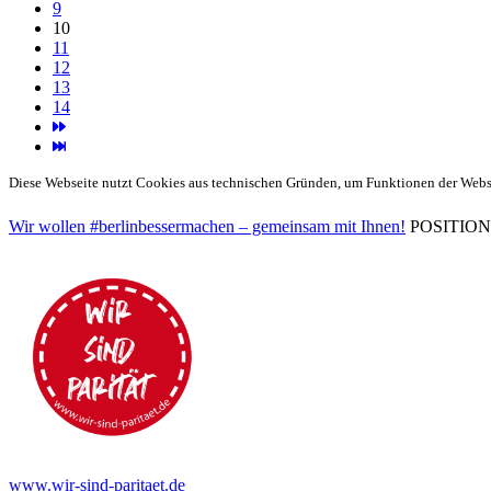
9
10
11
12
13
14
Diese Webseite nutzt Cookies aus technischen Gründen, um Funktionen der Websei
Wir wollen #berlinbessermachen – gemeinsam mit Ihnen!
POSITIONEN 
www.wir-sind-paritaet.de