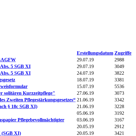
Erstellungsdatum
Zugriffe
r BAGFW
29.07.19
2988
7 Abs. 5 SGB XI
29.07.19
3049
7 Abs. 5 SGB XI
24.07.19
3822
sgesetz
18.07.19
3381
hweisformular
15.07.19
5536
solitären Kurzzeitpflege"
27.06.19
3073
es Zweiten Pflegestärkungsgesetzes“
21.06.19
3342
nach § 18c SGB XI)
21.06.19
3228
05.06.19
3192
spapier Pflegebevollmächtigter
03.06.19
3167
20.05.19
2912
“ (SGB XI)
20.05.19
3421