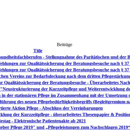
Beiträge
Title
undheitsfachberufen - Stellungnahme des Paritätischen und de
fehlungen zur Qualitätssicherung der Beratungsbesuche nach § 3
fehlungen zur Qualitätssicherung der Beratungsbesuche nach § 3
chen Vereins zur Bedarfsdeckung nach dem dritten Pflegestärkung
r Qualitätssicherung der Beratungsbesuche - Überarbeitetes Nac
strukturierung der Kurzzeitpflege und Weiterentwicklung der 
n in der stationären Pflege im Zusammenhang mit der Umsetzung d
inführung des neuen Pflegebedürftigkeitsbegriffs (Begleitgremium 
ierte Aktion Pflege - Abschluss der Vereinbarungen
g der Kurzzeitpflege - überarbeitetes Thesenpapier & Position
stag - Elektronische Patientenakte ab 2021
er Pflege 2019" und „Pflegeleistungen zum Nachschlagen 2019