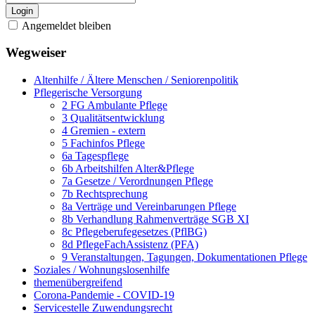
Login
Angemeldet bleiben
Wegweiser
Altenhilfe / Ältere Menschen / Seniorenpolitik
Pflegerische Versorgung
2 FG Ambulante Pflege
3 Qualitätsentwicklung
4 Gremien - extern
5 Fachinfos Pflege
6a Tagespflege
6b Arbeitshilfen Alter&Pflege
7a Gesetze / Verordnungen Pflege
7b Rechtsprechung
8a Verträge und Vereinbarungen Pflege
8b Verhandlung Rahmenverträge SGB XI
8c Pflegeberufegesetzes (PflBG)
8d PflegeFachAssistenz (PFA)
9 Veranstaltungen, Tagungen, Dokumentationen Pflege
Soziales / Wohnungslosenhilfe
themenübergreifend
Corona-Pandemie - COVID-19
Servicestelle Zuwendungsrecht