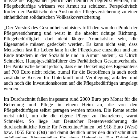
müsste der Eigenanteil jedoch viel deutlicher begrenzt werden, um
Pflegebedürftige wirksam vor Armut zu schützen. Perspektivisch
fordert der Paritätische den Ausbau der Pflegeversicherung zu einer
einheitlichen solidarischen Vollkaskoversicherung.
„Der Vorstoß des Gesundheitsministers trifft den wunden Punkt der
Pflegeversicherung und weist in die absolut richtige Richtung.
Pflegebedürftigkeit darf nicht länger Armutsrisiko sein, die
Eigenanteile müssen gedeckelt werden. Es kann nicht sein, dass
Menschen fast ihr Leben lang in die Pflegekasse einzahlen und am
Ende trotzdem in der Sozialhilfe und in Armut landen”, so Ulrich
Schneider, Hauptgeschäftsführer des Paritätischen Gesamtverbands.
Der Paritätische betont jedoch, dass eine Deckelung des Eigenanteils
auf 700 Euro nicht reiche, zumal für die Betroffenen ja auch noch
zusätzliche Kosten für Unterkunft und Verpflegung anfallen und
auch noch die Investitionskosten auf die Pflegebedürftigen umgelegt
werden.
Im Durchschnitt fallen insgesamt rund 2000 Euro pro Monat für die
Betreuung und Pflege in einem Heim an, die von den
Pflegebedürftigen selbst getragen werden müssen. Die Rente reiche
meist nicht, um die die eigene Pflege zu finanzieren, warnt
Schneider. So liege laut Deutscher Rentenversicherung die
durchschnittliche Rente für Neurentner*innen bei 918 Euro (West)
bzw. 1065 Euro (Ost) und damit deutlich unter den durchschnittlich
anfallendem Eigenanteilen für einen Heimplatz. Ein Drittel der