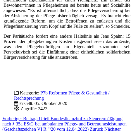
Bewohner*innen in Pflegeheimen sei bereits heute auf Sozialhilfe
angewiesen. “Es ist offensichtlich, dass die Pflegeversicherung bei
der Absicherung der Pflege bisher kläglich versagt. Es braucht eine
grundlegende Reform, um die Betroffenen zu entlasten und die
Pflegefinanzierung vom Kopf auf die Füße zu stellen”, so Schneider.
Der Paritätische fordert eine andere Haltelinie als Jens Spahn: 15
Prozent der pflegebedingten Kosten insgesamt seien das äußerste,
was den Pflegebedürftigen an Eigenanteil zuzumuten sei.
Perspektivisch sei die Einführung einer einheitlichen solidarischen
Bürgerversicherung für alle anzustreben.
Kategorie:
P7b Reformen Pflege & Gesundheit /
Rechtsprechung
Erstellt: 05. Oktober 2020
Zugriffe: 2422
Vorheriger Beitrag: Urteil Bundesfinanzhof zu Steuerermäßigung
nach § 35a EStG bei ambulanten Pflege- und Betreuungsleistungen
(Geschäftszeichen VI R "/20 vom 12.04.2022)
Zurück
Nächster