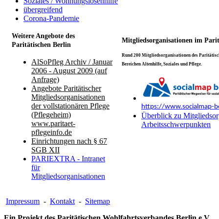
Soziales / Wohnungslosenhilfe
übergreifend
Corona-Pandemie
Weitere Angebote des
Mitgliedsorganisationen im Pari
Paritätischen Berlin
Rund 200 Mitgliedsorganisationen des Paritätisch
AlSoPfleg Archiv / Januar
Bereichen Altenhilfe, Soziales und Pflege.
2006 - August 2009 (auf
Anfrage)
Angebote Paritätischer
Mitgliedsorganisationen
der vollstationären Pflege
https://www.socialmap-be
(Pflegeheim)
Überblick zu Mitgliedsor
www.paritaet-
Arbeitsschwerpunkten
pflegeinfo.de
Einrichtungen nach § 67
SGB XII
PARIEXTRA - Intranet
für
Mitgliedsorganisationen
Impressum
-
Kontakt
-
Sitemap
Ein Projekt des Paritätischen Wohlfahrtsverbandes Berlin e.V.