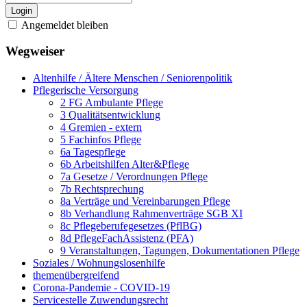
Login
Angemeldet bleiben
Wegweiser
Altenhilfe / Ältere Menschen / Seniorenpolitik
Pflegerische Versorgung
2 FG Ambulante Pflege
3 Qualitätsentwicklung
4 Gremien - extern
5 Fachinfos Pflege
6a Tagespflege
6b Arbeitshilfen Alter&Pflege
7a Gesetze / Verordnungen Pflege
7b Rechtsprechung
8a Verträge und Vereinbarungen Pflege
8b Verhandlung Rahmenverträge SGB XI
8c Pflegeberufegesetzes (PflBG)
8d PflegeFachAssistenz (PFA)
9 Veranstaltungen, Tagungen, Dokumentationen Pflege
Soziales / Wohnungslosenhilfe
themenübergreifend
Corona-Pandemie - COVID-19
Servicestelle Zuwendungsrecht