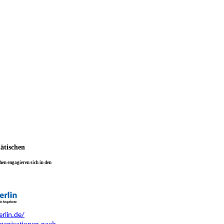
tätischen
en engagieren sich in den
rlin.de/