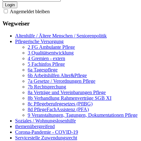
Login
Angemeldet bleiben
Wegweiser
Altenhilfe / Ältere Menschen / Seniorenpolitik
Pflegerische Versorgung
2 FG Ambulante Pflege
3 Qualitätsentwicklung
4 Gremien - extern
5 Fachinfos Pflege
6a Tagespflege
6b Arbeitshilfen Alter&Pflege
7a Gesetze / Verordnungen Pflege
7b Rechtsprechung
8a Verträge und Vereinbarungen Pflege
8b Verhandlung Rahmenverträge SGB XI
8c Pflegeberufegesetzes (PflBG)
8d PflegeFachAssistenz (PFA)
9 Veranstaltungen, Tagungen, Dokumentationen Pflege
Soziales / Wohnungslosenhilfe
themenübergreifend
Corona-Pandemie - COVID-19
Servicestelle Zuwendungsrecht