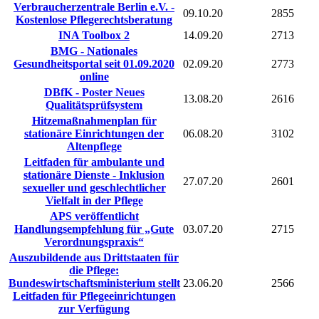
Verbraucherzentrale Berlin e.V. -
09.10.20
2855
Kostenlose Pflegerechtsberatung
INA Toolbox 2
14.09.20
2713
BMG - Nationales
Gesundheitsportal seit 01.09.2020
02.09.20
2773
online
DBfK - Poster Neues
13.08.20
2616
Qualitätsprüfsystem
Hitzemaßnahmenplan für
stationäre Einrichtungen der
06.08.20
3102
Altenpflege
Leitfaden für ambulante und
stationäre Dienste - Inklusion
27.07.20
2601
sexueller und geschlechtlicher
Vielfalt in der Pflege
APS veröffentlicht
Handlungsempfehlung für „Gute
03.07.20
2715
Verordnungspraxis“
Auszubildende aus Drittstaaten für
die Pflege:
Bundeswirtschaftsministerium stellt
23.06.20
2566
Leitfaden für Pflegeeinrichtungen
zur Verfügung