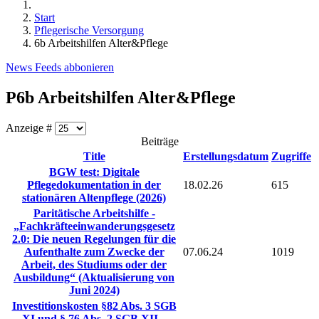
Start
Pflegerische Versorgung
6b Arbeitshilfen Alter&Pflege
News Feeds abbonieren
P6b Arbeitshilfen Alter&Pflege
Anzeige #
Beiträge
Title
Erstellungsdatum
Zugriffe
BGW test: Digitale
Pflegedokumentation in der
18.02.26
615
stationären Altenpflege (2026)
Paritätische Arbeitshilfe -
„Fachkräfteeinwanderungsgesetz
2.0: Die neuen Regelungen für die
Aufenthalte zum Zwecke der
07.06.24
1019
Arbeit, des Studiums oder der
Ausbildung“ (Aktualisierung von
Juni 2024)
Investitionskosten §82 Abs. 3 SGB
XI und § 76 Abs. 2 SGB XII –