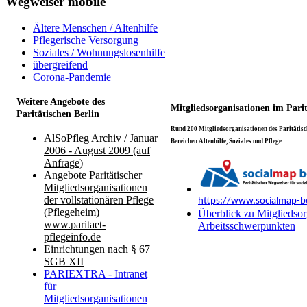
Wegweiser mobile
Ältere Menschen / Altenhilfe
Pflegerische Versorgung
Soziales / Wohnungslosenhilfe
übergreifend
Corona-Pandemie
Weitere Angebote des
Mitgliedsorganisationen im Pari
Paritätischen Berlin
Rund 200 Mitgliedsorganisationen des Paritätisch
AlSoPfleg Archiv / Januar
Bereichen Altenhilfe, Soziales und Pflege.
2006 - August 2009 (auf
Anfrage)
Angebote Paritätischer
Mitgliedsorganisationen
der vollstationären Pflege
https://www.socialmap-be
(Pflegeheim)
Überblick zu Mitgliedsor
www.paritaet-
Arbeitsschwerpunkten
pflegeinfo.de
Einrichtungen nach § 67
SGB XII
PARIEXTRA - Intranet
für
Mitgliedsorganisationen