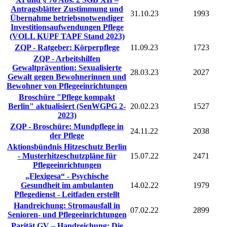
Antragsblätter Zustimmung und
31.10.23
1993
Übernahme betriebsnotwendiger
Investitionsaufwendungen Pflege
(VOLL KUPF TAPF Stand 2023)
ZQP - Ratgeber: Körperpflege
11.09.23
1723
ZQP - Arbeitshilfen
Gewaltprävention: Sexualisierte
28.03.23
2027
Gewalt gegen Bewohnerinnen und
Bewohner von Pflegeeinrichtungen
Broschüre "Pflege kompakt
Berlin" aktualisiert (SenWGPG 2-
20.02.23
1527
2023)
ZQP - Broschüre: Mundpflege in
24.11.22
2038
der Pflege
Aktionsbündnis Hitzeschutz Berlin
- Musterhitzeschutzpläne für
15.07.22
2471
Pflegeeinrichtungen
„Flexigesa“ - Psychische
Gesundheit im ambulanten
14.02.22
1979
Pflegedienst - Leitfaden erstellt
Handreichung: Stromausfall in
07.02.22
2899
Senioren- und Pflegeeinrichtungen
Parität GV – Handreichung: Die