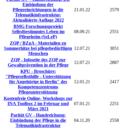
Einbindung der
Pflegeeinrichtungen in die
21.01.22
2579
Telematikinfrastruktur,
Aktualisierte Auflage 2022
BMG Forschungsprojekt
Selbstbestimmtes Leben im
08.09.21
2551
Pflegeheim (SeLeP)
ZQP / BZgA - Materialien zu
Sommerhitze bei pflegebedürftigen
12.07.21
3051
Menschen
ZQP - Infoseite des ZQP zur
12.07.21
2887
Gewaltprävention in der Pflege
KPU - Broschüre:
"Pflegeselbsthilfe - Unterstützung
für Angehörige in Berlin" des
12.01.21
2417
Kompetenzzentrums
Pflegeunterstützung
Kostenfreie Online- Workshops zur
INA Toolbox 2 im Februar und
07.01.21
2251
März 2021
Parität GV - Handreichung:
Einbindung der Pflege in die
04.11.20
2558
Telematikinfrastruktur