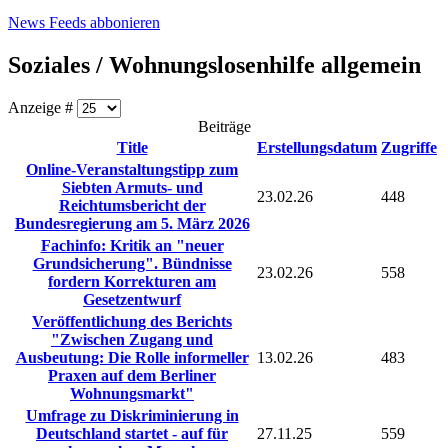
News Feeds abbonieren
Soziales / Wohnungslosenhilfe allgemein
Anzeige #
Beiträge
Title
Erstellungsdatum
Zugriffe
Online-Veranstaltungstipp zum
Siebten Armuts- und
23.02.26
448
Reichtumsbericht der
Bundesregierung am 5. März 2026
Fachinfo: Kritik an "neuer
Grundsicherung". Bündnisse
23.02.26
558
fordern Korrekturen am
Gesetzentwurf
Veröffentlichung des Berichts
"Zwischen Zugang und
Ausbeutung: Die Rolle informeller
13.02.26
483
Praxen auf dem Berliner
Wohnungsmarkt"
Umfrage zu Diskriminierung in
Deutschland startet - auf für
27.11.25
559