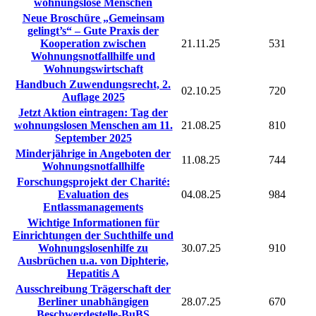
wohnungslose Menschen
Neue Broschüre „Gemeinsam
gelingt’s“ – Gute Praxis der
Kooperation zwischen
21.11.25
531
Wohnungsnotfallhilfe und
Wohnungswirtschaft
Handbuch Zuwendungsrecht, 2.
02.10.25
720
Auflage 2025
Jetzt Aktion eintragen: Tag der
wohnungslosen Menschen am 11.
21.08.25
810
September 2025
Minderjährige in Angeboten der
11.08.25
744
Wohnungsnotfallhilfe
Forschungsprojekt der Charité:
Evaluation des
04.08.25
984
Entlassmanagements
Wichtige Informationen für
Einrichtungen der Suchthilfe und
Wohnungslosenhilfe zu
30.07.25
910
Ausbrüchen u.a. von Diphterie,
Hepatitis A
Ausschreibung Trägerschaft der
Berliner unabhängigen
28.07.25
670
Beschwerdestelle-BuBS