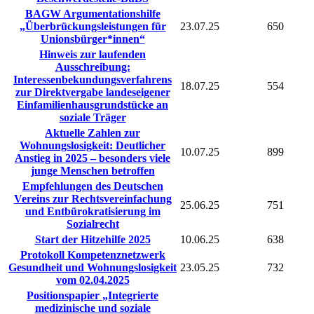
BAGW Argumentationshilfe
„Überbrückungsleistungen für
23.07.25
650
Unionsbürger*innen“
Hinweis zur laufenden
Ausschreibung:
Interessenbekundungsverfahrens
18.07.25
554
zur Direktvergabe landeseigener
Einfamilienhausgrundstücke an
soziale Träger
Aktuelle Zahlen zur
Wohnungslosigkeit: Deutlicher
10.07.25
899
Anstieg in 2025 – besonders viele
junge Menschen betroffen
Empfehlungen des Deutschen
Vereins zur Rechtsvereinfachung
25.06.25
751
und Entbürokratisierung im
Sozialrecht
Start der Hitzehilfe 2025
10.06.25
638
Protokoll Kompetenznetzwerk
Gesundheit und Wohnungslosigkeit
23.05.25
732
vom 02.04.2025
Positionspapier „Integrierte
medizinische und soziale