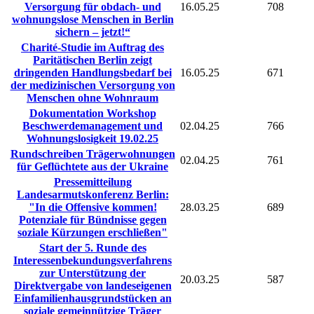
Versorgung für obdach- und
16.05.25
708
wohnungslose Menschen in Berlin
sichern – jetzt!“
Charité-Studie im Auftrag des
Paritätischen Berlin zeigt
dringenden Handlungsbedarf bei
16.05.25
671
der medizinischen Versorgung von
Menschen ohne Wohnraum
Dokumentation Workshop
Beschwerdemanagement und
02.04.25
766
Wohnungslosigkeit 19.02.25
Rundschreiben Trägerwohnungen
02.04.25
761
für Geflüchtete aus der Ukraine
Pressemitteilung
Landesarmutskonferenz Berlin:
"In die Offensive kommen!
28.03.25
689
Potenziale für Bündnisse gegen
soziale Kürzungen erschließen"
Start der 5. Runde des
Interessenbekundungsverfahrens
zur Unterstützung der
20.03.25
587
Direktvergabe von landeseigenen
Einfamilienhausgrundstücken an
soziale gemeinnützige Träger