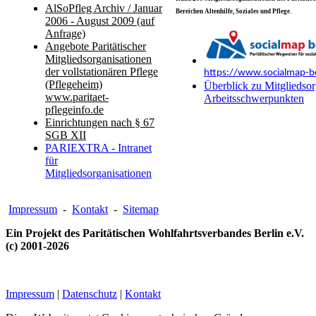
AlSoPfleg Archiv / Januar
Bereichen Altenhilfe, Soziales und Pflege.
2006 - August 2009 (auf
Anfrage)
Angebote Paritätischer
Mitgliedsorganisationen
der vollstationären Pflege
https://www.socialmap-be
(Pflegeheim)
Überblick zu Mitgliedsor
www.paritaet-
Arbeitsschwerpunkten
pflegeinfo.de
Einrichtungen nach § 67
SGB XII
PARIEXTRA - Intranet
für
Mitgliedsorganisationen
Impressum
-
Kontakt
-
Sitemap
Ein Projekt des Paritätischen Wohlfahrtsverbandes Berlin e.V.
(c) 2001-2026
Impressum
|
Datenschutz
|
Kontakt