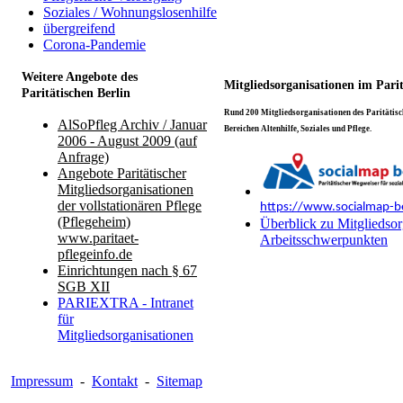
Soziales / Wohnungslosenhilfe
übergreifend
Corona-Pandemie
Weitere Angebote des
Mitgliedsorganisationen im Pari
Paritätischen Berlin
Rund 200 Mitgliedsorganisationen des Paritätisch
AlSoPfleg Archiv / Januar
Bereichen Altenhilfe, Soziales und Pflege.
2006 - August 2009 (auf
Anfrage)
Angebote Paritätischer
Mitgliedsorganisationen
der vollstationären Pflege
https://www.socialmap-be
(Pflegeheim)
Überblick zu Mitgliedsor
www.paritaet-
Arbeitsschwerpunkten
pflegeinfo.de
Einrichtungen nach § 67
SGB XII
PARIEXTRA - Intranet
für
Mitgliedsorganisationen
Impressum
-
Kontakt
-
Sitemap