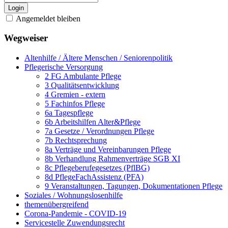
Login
Angemeldet bleiben
Wegweiser
Altenhilfe / Ältere Menschen / Seniorenpolitik
Pflegerische Versorgung
2 FG Ambulante Pflege
3 Qualitätsentwicklung
4 Gremien - extern
5 Fachinfos Pflege
6a Tagespflege
6b Arbeitshilfen Alter&Pflege
7a Gesetze / Verordnungen Pflege
7b Rechtsprechung
8a Verträge und Vereinbarungen Pflege
8b Verhandlung Rahmenverträge SGB XI
8c Pflegeberufegesetzes (PflBG)
8d PflegeFachAssistenz (PFA)
9 Veranstaltungen, Tagungen, Dokumentationen Pflege
Soziales / Wohnungslosenhilfe
themenübergreifend
Corona-Pandemie - COVID-19
Servicestelle Zuwendungsrecht