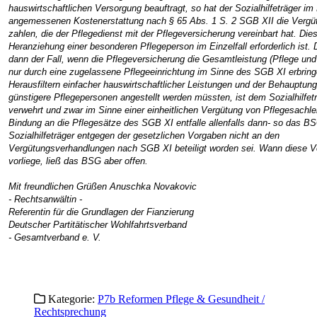
hauswirtschaftlichen Versorgung beauftragt, so hat der Sozialhilfeträger i
angemessenen Kostenerstattung nach § 65 Abs. 1 S. 2 SGB XII die Vergü
zahlen, die der Pflegedienst mit der Pflegeversicherung vereinbart hat. Dies 
Heranziehung einer besonderen Pflegeperson im Einzelfall erforderlich ist. 
dann der Fall, wenn die Pflegeversicherung die Gesamtleistung (Pflege und
nur durch eine zugelassene Pflegeeinrichtung im Sinne des SGB XI erbring
Herausfiltern einfacher hauswirtschaftlicher Leistungen und der Behauptung
günstigere Pflegepersonen angestellt werden müssten, ist dem Sozialhilfet
verwehrt und zwar im Sinne einer einheitlichen Vergütung von Pflegesachle
Bindung an die Pflegesätze des SGB XI entfalle allenfalls dann- so das B
Sozialhilfeträger entgegen der gesetzlichen Vorgaben nicht an den
Vergütungsverhandlungen nach SGB XI beteiligt worden sei. Wann diese 
vorliege, ließ das BSG aber offen.
Mit freundlichen Grüßen Anuschka Novakovic
- Rechtsanwältin -
Referentin für die Grundlagen der Fianzierung
Deutscher Partitätischer Wohlfahrtsverband
- Gesamtverband e. V.
Kategorie:
P7b Reformen Pflege & Gesundheit /
Rechtsprechung