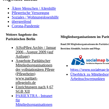
Ältere Menschen / Altenhilfe
Pflegerische Versorgung
Soziales / Wohnungslosenhilfe
übergreifend
Corona-Pandemie
Weitere Angebote des
Mitgliedsorganisationen im Pari
Paritätischen Berlin
Rund 200 Mitgliedsorganisationen des Paritätisch
AlSoPfleg Archiv / Januar
Bereichen Altenhilfe, Soziales und Pflege.
2006 - August 2009 (auf
Anfrage)
Angebote Paritätischer
Mitgliedsorganisationen
der vollstationären Pflege
https://www.socialmap-be
(Pflegeheim)
Überblick zu Mitgliedsor
www.paritaet-
Arbeitsschwerpunkten
pflegeinfo.de
Einrichtungen nach § 67
SGB XII
PARIEXTRA - Intranet
für
Mitgliedsorganisationen