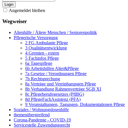
Login
Angemeldet bleiben
Wegweiser
Altenhilfe / Ältere Menschen / Seniorenpolitik
Pflegerische Versorgung
2 FG Ambulante Pflege
3 Qualitätsentwicklung
4 Gremien - extern
5 Fachinfos Pflege
6a Tagespflege
6b Arbeitshilfen Alter&Pflege
7a Gesetze / Verordnungen Pflege
7b Rechtsprechung
8a Verträge und Vereinbarungen Pflege
8b Verhandlung Rahmenverträge SGB XI
8c Pflegeberufegesetzes (PflBG)
8d PflegeFachAssistenz (PFA)
9 Veranstaltungen, Tagungen, Dokumentationen Pflege
Soziales / Wohnungslosenhilfe
themenübergreifend
Corona-Pandemie - COVID-19
Servicestelle Zuwendungsrecht