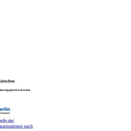
tätischen
en engagieren sich in den
rlin.de/
ganisationen nach