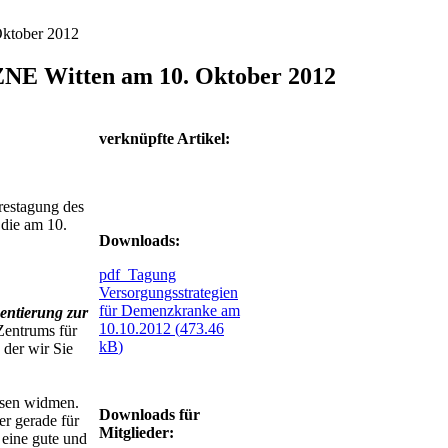
Oktober 2012
DZNE Witten am 10. Oktober 2012
verknüpfte Artikel:
hrestagung des
die am 10.
Downloads:
pdf
Tagung
Versorgungsstrategien
für Demenzkranke am
entierung zur
10.10.2012 (
473.46
 Zentrums für
kB
)
der wir Sie
esen widmen.
Downloads für
r gerade für
Mitglieder:
eine gute und