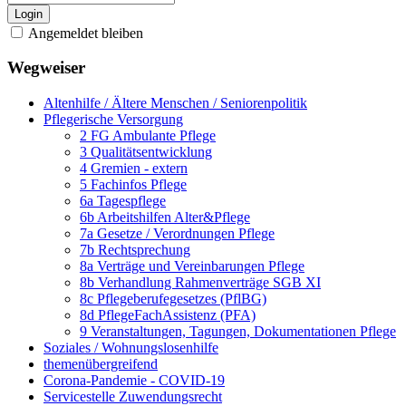
Login
Angemeldet bleiben
Wegweiser
Altenhilfe / Ältere Menschen / Seniorenpolitik
Pflegerische Versorgung
2 FG Ambulante Pflege
3 Qualitätsentwicklung
4 Gremien - extern
5 Fachinfos Pflege
6a Tagespflege
6b Arbeitshilfen Alter&Pflege
7a Gesetze / Verordnungen Pflege
7b Rechtsprechung
8a Verträge und Vereinbarungen Pflege
8b Verhandlung Rahmenverträge SGB XI
8c Pflegeberufegesetzes (PflBG)
8d PflegeFachAssistenz (PFA)
9 Veranstaltungen, Tagungen, Dokumentationen Pflege
Soziales / Wohnungslosenhilfe
themenübergreifend
Corona-Pandemie - COVID-19
Servicestelle Zuwendungsrecht