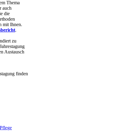
esem Thema
r auch
e die
Methoden
h mit Ihnen.
sbericht
.
ndiert zu
 Jahrestagung
hen Austausch
stagung finden
Pflege