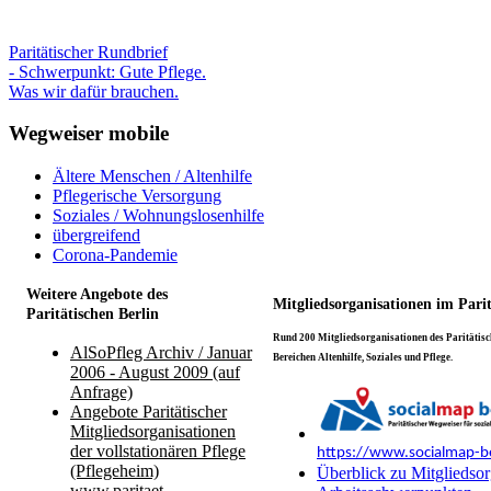
Paritätischer Rundbrief
- Schwerpunkt: Gute Pflege.
Was wir dafür brauchen.
Wegweiser mobile
Ältere Menschen / Altenhilfe
Pflegerische Versorgung
Soziales / Wohnungslosenhilfe
übergreifend
Corona-Pandemie
Weitere Angebote des
Mitgliedsorganisationen im Pari
Paritätischen Berlin
Rund 200 Mitgliedsorganisationen des Paritätisch
AlSoPfleg Archiv / Januar
Bereichen Altenhilfe, Soziales und Pflege.
2006 - August 2009 (auf
Anfrage)
Angebote Paritätischer
Mitgliedsorganisationen
der vollstationären Pflege
https://www.socialmap-be
(Pflegeheim)
Überblick zu Mitgliedsor
www.paritaet-