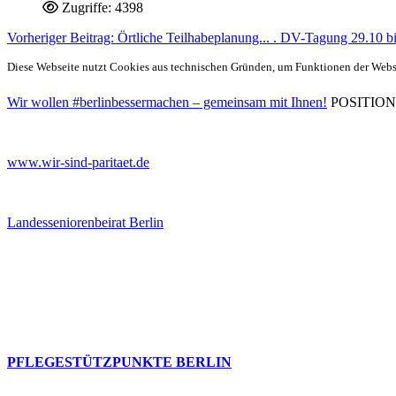
Zugriffe: 4398
Vorheriger Beitrag: Örtliche Teilhabeplanung... . DV-Tagung 29.10 
Diese Webseite nutzt Cookies aus technischen Gründen, um Funktionen der Websei
Wir wollen #berlinbessermachen – gemeinsam mit Ihnen!
POSITIONEN 
www.wir-sind-paritaet.de
Landesseniorenbeirat Berlin
PFLEGESTÜTZPUNKTE BERLIN