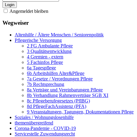
Login
Angemeldet bleiben
Wegweiser
Altenhilfe / Ältere Menschen / Seniorenpolitik
Pflegerische Versorgung
2 FG Ambulante Pflege
3 Qualitätsentwicklung
4 Gremien - extern
5 Fachinfos Pflege
6a Tagespflege
6b Arbeitshilfen Alter&Pflege
7a Gesetze / Verordnungen Pflege
7b Rechtsprechung
8a Verträge und Vereinbarungen Pflege
8b Verhandlung Rahmenverträge SGB XI
8c Pflegeberufegesetzes (PflBG)
8d PflegeFachAssistenz (PFA)
9 Veranstaltungen, Tagungen, Dokumentationen Pflege
Soziales / Wohnungslosenhilfe
themenübergreifend
Corona-Pandemie - COVID-19
Servicestelle Zuwendungsrecht