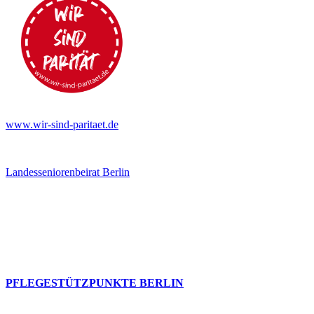
www.wir-sind-paritaet.de
Landesseniorenbeirat Berlin
PFLEGESTÜTZPUNKTE BERLIN