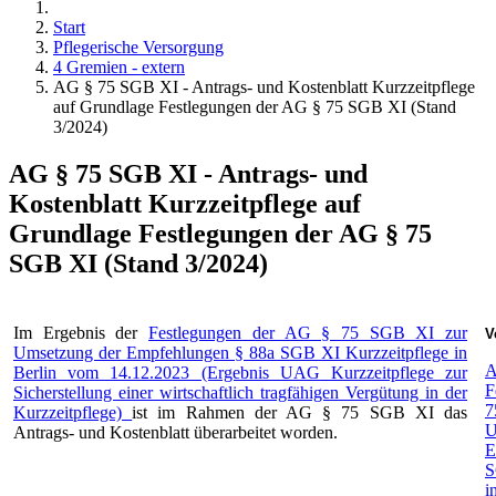
Start
Pflegerische Versorgung
4 Gremien - extern
AG § 75 SGB XI - Antrags- und Kostenblatt Kurzzeitpflege
auf Grundlage Festlegungen der AG § 75 SGB XI (Stand
3/2024)
AG § 75 SGB XI - Antrags- und
Kostenblatt Kurzzeitpflege auf
Grundlage Festlegungen der AG § 75
SGB XI (Stand 3/2024)
Im Ergebnis der
Festlegungen der AG § 75 SGB XI zur
V
Umsetzung der Empfehlungen § 88a SGB XI Kurzzeitpflege in
A
Berlin vom 14.12.2023 (Ergebnis UAG Kurzzeitpflege zur
F
Sicherstellung einer wirtschaftlich tragfähigen Vergütung in der
7
Kurzzeitpflege)
ist im Rahmen der AG § 75 SGB XI das
U
Antrags- und Kostenblatt überarbeitet worden.
E
S
i