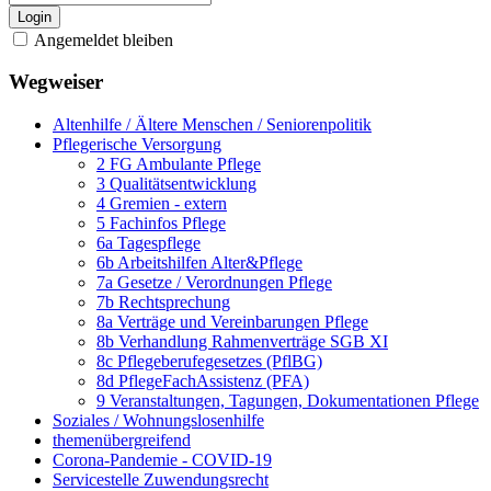
Login
Angemeldet bleiben
Wegweiser
Altenhilfe / Ältere Menschen / Seniorenpolitik
Pflegerische Versorgung
2 FG Ambulante Pflege
3 Qualitätsentwicklung
4 Gremien - extern
5 Fachinfos Pflege
6a Tagespflege
6b Arbeitshilfen Alter&Pflege
7a Gesetze / Verordnungen Pflege
7b Rechtsprechung
8a Verträge und Vereinbarungen Pflege
8b Verhandlung Rahmenverträge SGB XI
8c Pflegeberufegesetzes (PflBG)
8d PflegeFachAssistenz (PFA)
9 Veranstaltungen, Tagungen, Dokumentationen Pflege
Soziales / Wohnungslosenhilfe
themenübergreifend
Corona-Pandemie - COVID-19
Servicestelle Zuwendungsrecht