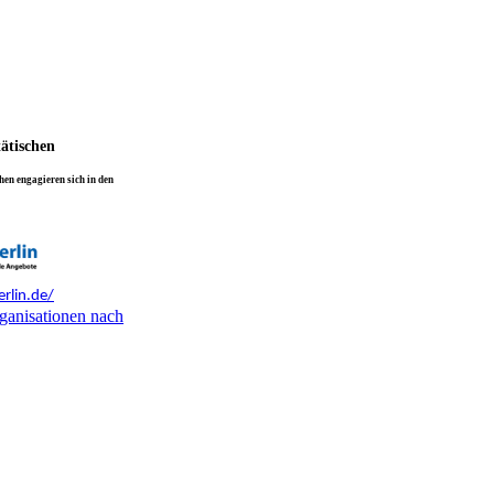
tätischen
en engagieren sich in den
rlin.de/
ganisationen nach