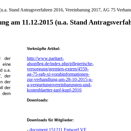
u.a. Stand Antragsverfahren 2016, Vereinbarung 2017, AG 75 Verhan
ng am 11.12.2015 (u.a. Stand Antragsverfa
Verknüpfte Artikel:
http://www.paritaet-
l der
alsopfleg.de/index.php/pflegerische-
 eine
versorgung/gremien-extern/4559-
d u.a.
ag-75-sgb-xi-vorabinformationen-
, der
zur-verhandlung-am-28-10-2015-u-
an der
a-verguetungsvereinbarungen-und-
ll der
kostenblaetter-tapf-kupf-2016
d dem
Downloads:
Downloads für Mitglieder:
-
document
151211 Entwurf VE