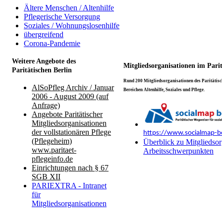
Ältere Menschen / Altenhilfe
Pflegerische Versorgung
Soziales / Wohnungslosenhilfe
übergreifend
Corona-Pandemie
Weitere Angebote des
Mitgliedsorganisationen im Pari
Paritätischen Berlin
Rund 200 Mitgliedsorganisationen des Paritätisch
AlSoPfleg Archiv / Januar
Bereichen Altenhilfe, Soziales und Pflege.
2006 - August 2009 (auf
Anfrage)
Angebote Paritätischer
Mitgliedsorganisationen
der vollstationären Pflege
https://www.socialmap-be
(Pflegeheim)
Überblick zu Mitgliedsor
www.paritaet-
Arbeitsschwerpunkten
pflegeinfo.de
Einrichtungen nach § 67
SGB XII
PARIEXTRA - Intranet
für
Mitgliedsorganisationen