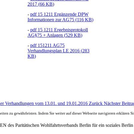
2017
(
66 KB
)
-
pdf
15 1211 Ergänzende DPW
Informationen zur AG75
(
116 KB
)
-
pdf
15 1211 Ergebnisprotokoll
AG§75 + Anlagen
(
529 KB
)
-
pdf
151211 AG75
Verhandlungsplan LE 2016
(
283
KB
)
 der Verhandlungen vom 13.01. und 19.01.2016
Zurück
Nächster Beitr
ten zu gewährleisten. Indem Sie weiter auf dieser Webseite navigieren erklären S
des Paritätischen Wohlfahrtsverbands Berlin für ein soziales Berlin