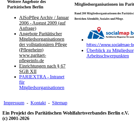
Weitere Angebote des
Mitgliedsorganisationen im Pari
Paritätischen Berlin
Rund 200 Mitgliedsorganisationen des Paritätisch
AlSoPfleg Archiv / Januar
Bereichen Altenhilfe, Soziales und Pflege.
2006 - August 2009 (auf
Anfrage)
Angebote Paritätischer
Mitgliedsorganisationen
der vollstationären Pflege
https://www.socialmap-be
(Pflegeheim)
Überblick zu Mitgliedsor
www.paritaet-
Arbeitsschwerpunkten
pflegeinfo.de
Einrichtungen nach § 67
SGB XII
PARIEXTRA - Intranet
für
Mitgliedsorganisationen
Impressum
-
Kontakt
-
Sitemap
Ein Projekt des Paritätischen Wohlfahrtsverbandes Berlin e.V.
(c) 2001-2026