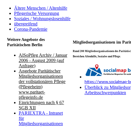
Ältere Menschen / Altenhilfe
Pflegerische Versorgung
Soziales / Wohnungslosenhilfe
übergreifend
Corona-Pandemie
Weitere Angebote des
Mitgliedsorganisationen im Pari
Paritätischen Berlin
Rund 200 Mitgliedsorganisationen des Paritätisch
AlSoPfleg Archiv / Januar
Bereichen Altenhilfe, Soziales und Pflege.
2006 - August 2009 (auf
Anfrage)
Angebote Paritätischer
Mitgliedsorganisationen
der vollstationären Pflege
https://www.socialmap-be
(Pflegeheim)
Überblick zu Mitgliedsor
www.paritaet-
Arbeitsschwerpunkten
pflegeinfo.de
Einrichtungen nach § 67
SGB XII
PARIEXTRA - Intranet
für
Mitgliedsorganisationen