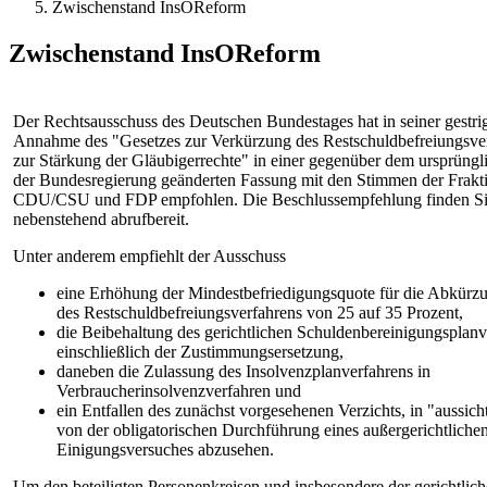
Zwischenstand InsOReform
Zwischenstand InsOReform
Der Rechtsausschuss des Deutschen Bundestages hat in seiner gestri
Annahme des "Gesetzes zur Verkürzung des Restschuldbefreiungsve
zur Stärkung der Gläubigerrechte" in einer gegenüber dem ursprüng
der Bundesregierung geänderten Fassung mit den Stimmen der Frakt
CDU/CSU und FDP empfohlen. Die Beschlussempfehlung finden S
nebenstehend abrufbereit.
Unter anderem empfiehlt der Ausschuss
eine Erhöhung der Mindestbefriedigungsquote für die Abkürz
des Restschuldbefreiungsverfahrens von 25 auf 35 Prozent,
die Beibehaltung des gerichtlichen Schuldenbereinigungsplanv
einschließlich der Zustimmungsersetzung,
daneben die Zulassung des Insolvenzplanverfahrens in
Verbraucherinsolvenzverfahren und
ein Entfallen des zunächst vorgesehenen Verzichts, in "aussich
von der obligatorischen Durchführung eines außergerichtliche
Einigungsversuches abzusehen.
Um den beteiligten Personenkreisen und insbesondere der gerichtlich