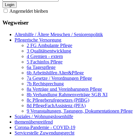
Login
Angemeldet bleiben
Wegweiser
Altenhilfe / Ältere Menschen / Seniorenpolitik
Pflegerische Versorgung
2 FG Ambulante Pflege
3 Qualitätsentwicklung
4 Gremien - extern
5 Fachinfos Pflege
6a Tagespflege
6b Arbeitshilfen Alter&Pflege
7a Gesetze / Verordnungen Pflege
7b Rechtsprechung
8a Verträge und Vereinbarungen Pflege
8b Verhandlung Rahmenverträge SGB XI
8c Pflegeberufegesetzes (PflBG)
8d PflegeFachAssistenz (PFA)
9 Veranstaltungen, Tagungen, Dokumentationen Pflege
Soziales / Wohnungslosenhilfe
themenübergreifend
Corona-Pandemie - COVID-19
Servicestelle Zuwendungsrecht