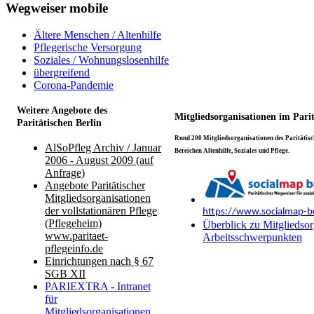
Wegweiser mobile
Ältere Menschen / Altenhilfe
Pflegerische Versorgung
Soziales / Wohnungslosenhilfe
übergreifend
Corona-Pandemie
Weitere Angebote des
Mitgliedsorganisationen im Pari
Paritätischen Berlin
Rund 200 Mitgliedsorganisationen des Paritätisch
AlSoPfleg Archiv / Januar
Bereichen Altenhilfe, Soziales und Pflege.
2006 - August 2009 (auf
Anfrage)
Angebote Paritätischer
Mitgliedsorganisationen
der vollstationären Pflege
https://www.socialmap-be
(Pflegeheim)
Überblick zu Mitgliedsor
www.paritaet-
Arbeitsschwerpunkten
pflegeinfo.de
Einrichtungen nach § 67
SGB XII
PARIEXTRA - Intranet
für
Mitgliedsorganisationen