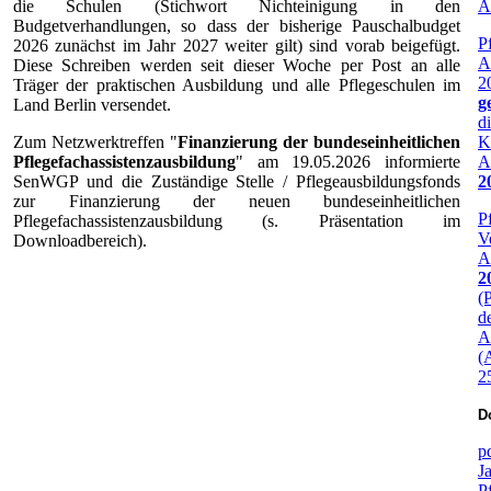
die Schulen (Stichwort Nichteinigung in den
A
Budgetverhandlungen, so dass der bisherige Pauschalbudget
P
2026 zunächst im Jahr 2027 weiter gilt) sind vorab beigefügt.
A
Diese Schreiben werden seit dieser Woche per Post an alle
2
Träger der praktischen Ausbildung und alle Pflegeschulen im
g
Land Berlin versendet.
d
Zum Netzwerktreffen "
Finanzierung der bundeseinheitlichen
K
Pflegefachassistenzausbildung
" am 19.05.2026 informierte
A
SenWGP und die Zuständige Stelle / Pflegeausbildungsfonds
2
zur Finanzierung der neuen bundeseinheitlichen
P
Pflegefachassistenzausbildung (s. Präsentation im
V
Downloadbereich).
A
2
(
d
A
(
2
D
p
J
P