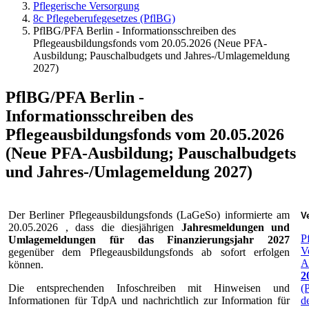
Pflegerische Versorgung
8c Pflegeberufegesetzes (PflBG)
PflBG/PFA Berlin - Informationsschreiben des
Pflegeausbildungsfonds vom 20.05.2026 (Neue PFA-
Ausbildung; Pauschalbudgets und Jahres-/Umlagemeldung
2027)
PflBG/PFA Berlin -
Informationsschreiben des
Pflegeausbildungsfonds vom 20.05.2026
(Neue PFA-Ausbildung; Pauschalbudgets
und Jahres-/Umlagemeldung 2027)
Der Berliner Pflegeausbildungsfonds (LaGeSo) informierte am
Ve
20.05.2026 , dass die diesjährigen
Jahresmeldungen und
P
Umlagemeldungen für das Finanzierungsjahr 2027
V
gegenüber dem Pflegeausbildungsfonds ab sofort erfolgen
A
können.
2
Die entsprechenden Infoschreiben mit Hinweisen und
(
Informationen für TdpA und nachrichtlich zur Information für
d