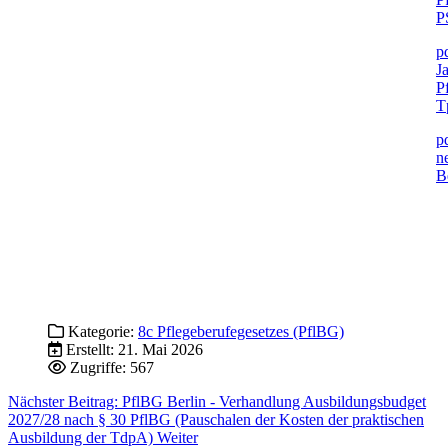
P
p
J
P
T
p
n
B
Kategorie:
8c Pflegeberufegesetzes (PflBG)
Erstellt: 21. Mai 2026
Zugriffe: 567
Nächster Beitrag: PflBG Berlin - Verhandlung Ausbildungsbudget
2027/28 nach § 30 PflBG (Pauschalen der Kosten der praktischen
Ausbildung der TdpA)
Weiter