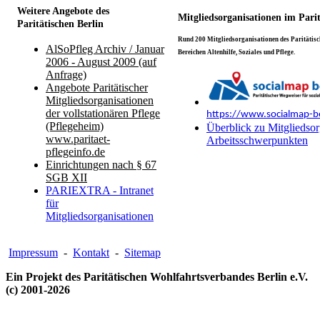
Weitere Angebote des
Mitgliedsorganisationen im Pari
Paritätischen Berlin
Rund 200 Mitgliedsorganisationen des Paritätisch
AlSoPfleg Archiv / Januar
Bereichen Altenhilfe, Soziales und Pflege.
2006 - August 2009 (auf
Anfrage)
Angebote Paritätischer
Mitgliedsorganisationen
der vollstationären Pflege
https://www.socialmap-be
(Pflegeheim)
Überblick zu Mitgliedsor
www.paritaet-
Arbeitsschwerpunkten
pflegeinfo.de
Einrichtungen nach § 67
SGB XII
PARIEXTRA - Intranet
für
Mitgliedsorganisationen
Impressum
-
Kontakt
-
Sitemap
Ein Projekt des Paritätischen Wohlfahrtsverbandes Berlin e.V.
(c) 2001-2026