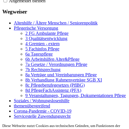
Angemeldet bleiben
Wegweiser
Altenhilfe / Ältere Menschen / Seniorenpolitik
Pflegerische Versorgung
2 FG Ambulante Pflege
3 Qualitätsentwicklung
4 Gremien - extern
5 Fachinfos Pflege
6a Tagespflege
6b Arbeitshilfen Alter&Pflege
7a Gesetze / Verordnungen Pflege
7b Rechtsprechung
8a Verträge und Vereinbarungen Pflege
8b Verhandlung Rahmenverträge SGB XI
8c Pflegeberufegesetzes (PflBG)
8d PflegeFachAssistenz (PFA)
9 Veranstaltungen, Tagungen, Dokumentationen Pflege
Soziales / Wohnungslosenhilfe
themenübergreifend
Corona-Pandemie - COVID-19
Servicestelle Zuwendungsrecht
Diese Webseite nutzt Cookies aus technischen Gründen, um Funktionen der