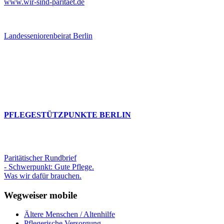
www.wir-sind-paritaet.de
Landesseniorenbeirat Berlin
PFLEGESTÜTZPUNKTE BERLIN
Paritätischer Rundbrief
- Schwerpunkt: Gute Pflege.
Was wir dafür brauchen.
Wegweiser mobile
Ältere Menschen / Altenhilfe
Pflegerische Versorgung