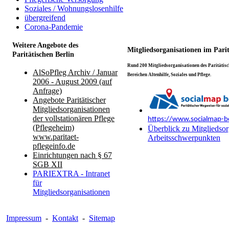
Soziales / Wohnungslosenhilfe
übergreifend
Corona-Pandemie
Weitere Angebote des
Mitgliedsorganisationen im Pari
Paritätischen Berlin
Rund 200 Mitgliedsorganisationen des Paritätisch
AlSoPfleg Archiv / Januar
Bereichen Altenhilfe, Soziales und Pflege.
2006 - August 2009 (auf
Anfrage)
Angebote Paritätischer
Mitgliedsorganisationen
der vollstationären Pflege
https://www.socialmap-be
(Pflegeheim)
Überblick zu Mitgliedsor
www.paritaet-
Arbeitsschwerpunkten
pflegeinfo.de
Einrichtungen nach § 67
SGB XII
PARIEXTRA - Intranet
für
Mitgliedsorganisationen
Impressum
-
Kontakt
-
Sitemap