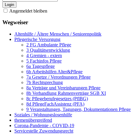
Login
Angemeldet bleiben
Wegweiser
Altenhilfe / Ältere Menschen / Seniorenpolitik
Pflegerische Versorgung
2 FG Ambulante Pflege
3 Qualitätsentwicklung
4 Gremien - extern
5 Fachinfos Pflege
6a Tagespflege
6b Arbeitshilfen Alter&Pflege
7a Gesetze / Verordnungen Pflege
7b Rechtsprechung
8a Verträge und Vereinbarungen Pflege
8b Verhandlung Rahmenverträge SGB XI
8c Pflegeberufegesetzes (PflBG)
8d PflegeFachAssistenz (PFA)
9 Veranstaltungen, Tagungen, Dokumentationen Pflege
Soziales / Wohnungslosenhilfe
themenübergreifend
Corona-Pandemie - COVID-19
Servicestelle Zuwendungsrecht