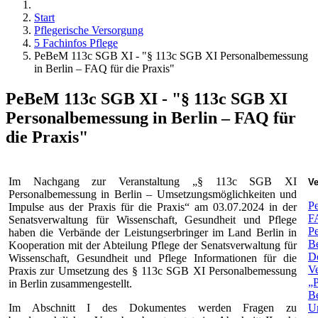
Start
Pflegerische Versorgung
5 Fachinfos Pflege
PeBeM 113c SGB XI - "§ 113c SGB XI Personalbemessung
in Berlin – FAQ für die Praxis"
PeBeM 113c SGB XI - "§ 113c SGB XI
Personalbemessung in Berlin – FAQ für
die Praxis"
Im Nachgang zur Veranstaltung „§ 113c SGB XI
Ve
Personalbemessung in Berlin – Umsetzungsmöglichkeiten und
P
Impulse aus der Praxis für die Praxis“ am 03.07.2024 in der
F
Senatsverwaltung für Wissenschaft, Gesundheit und Pflege
Pe
haben die Verbände der Leistungserbringer im Land Berlin in
Be
Kooperation mit der Abteilung Pflege der Senatsverwaltung für
D
Wissenschaft, Gesundheit und Pflege Informationen für die
Ve
Praxis zur Umsetzung des § 113c SGB XI Personalbemessung
„P
in Berlin zusammengestellt.
Be
Im Abschnitt I des Dokumentes werden Fragen zu
U