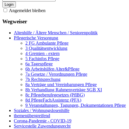
Login
Angemeldet bleiben
Wegweiser
Altenhilfe / Ältere Menschen / Seniorenpolitik
Pflegerische Versorgung
2 FG Ambulante Pflege
3 Qualitätsentwicklung
4 Gremien - extern
5 Fachinfos Pflege
6a Tagespflege
6b Arbeitshilfen Alter&Pflege
7a Gesetze / Verordnungen Pflege
7b Rechtsprechung
8a Verträge und Vereinbarungen Pflege
8b Verhandlung Rahmenverträge SGB XI
8c Pflegeberufegesetzes (PflBG)
8d PflegeFachAssistenz (PFA)
9 Veranstaltungen, Tagungen, Dokumentationen Pflege
Soziales / Wohnungslosenhilfe
themenübergreifend
Corona-Pandemie - COVID-19
Servicestelle Zuwendungsrecht