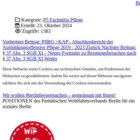
Be
Kategorie:
P5 Fachinfos Pflege
Erstellt: 23. Oktober 2024
Zugriffe: 1383
Vorheriger Beitrag: PflBG / KAP - Abschlussbericht der
Ausbildungsoffensive Pflege 2019 - 2023
Zurück
Nächster Beitrag:
§ 37 Abs. 3 SGB XI – Neues Formular zu Beratungsbesuchen nach
§ 37 Abs. 3 SGB XI
Weiter
Diese Webseite nutzt Cookies aus technischen Gründen, um Funktionen der
Webseiten zu gewährleisten. Indem Sie weiter auf dieser Webseite navigieren
erklären Sie sich mit der Verwendung der Cookies einverstanden.
Wir wollen #berlinbessermachen – gemeinsam mit Ihnen!
POSITIONEN des Paritätischen Wohlfahrtsverbands Berlin für ein
soziales Berlin