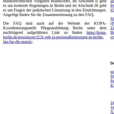
bundesrechtlichen Vorgaben beantwortet, im Abschnitt II geht
un
es um konkrete Regelungen in Berlin und im Abschnitt III geht
Pr
es um Fragen der praktischen Umsetzung in den Einrichtungen.
0
Angefügt finden Sie die Zusammenfassung zu den FAQ.
S
Die FAQ sind auch auf der Website der KOPA-
(
Koordinierungsstelle Pflegeausbildung Berlin unter dem
Zi
nachfolgend aufgeführten Link zu finden
https://kopa-
B
berlin.de/ressourcen/113c-sgb-xi-personalbemessung-in-berlin-
er
faq-fur-die-praxis/
.
Do
pd
S
P
K
2
Ve
X