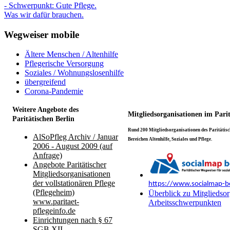
- Schwerpunkt: Gute Pflege.
Was wir dafür brauchen.
Wegweiser mobile
Ältere Menschen / Altenhilfe
Pflegerische Versorgung
Soziales / Wohnungslosenhilfe
übergreifend
Corona-Pandemie
Weitere Angebote des
Mitgliedsorganisationen im Pari
Paritätischen Berlin
Rund 200 Mitgliedsorganisationen des Paritätisch
AlSoPfleg Archiv / Januar
Bereichen Altenhilfe, Soziales und Pflege.
2006 - August 2009 (auf
Anfrage)
Angebote Paritätischer
Mitgliedsorganisationen
der vollstationären Pflege
https://www.socialmap-be
(Pflegeheim)
Überblick zu Mitgliedsor
www.paritaet-
Arbeitsschwerpunkten
pflegeinfo.de
Einrichtungen nach § 67
SGB XII