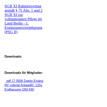
SGB XI Rahmenvertrag
gemäß § 75 Abs. 1 und 2
SGB XI zur
vollstationären Pflege im
Land Berlin - 1.
Ergänzungsvereinbarung
(PSG II)
Downloads:
Downloads für Mitglieder:
pdf
17 0509 Zweite Ergänz
RV vollstat AnlageBC 132a
Endfassung
(
264 KB
)