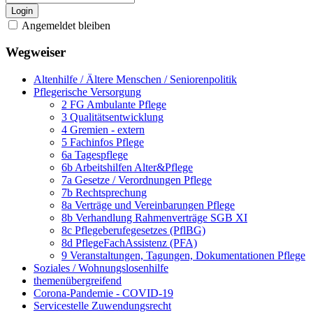
Login
Angemeldet bleiben
Wegweiser
Altenhilfe / Ältere Menschen / Seniorenpolitik
Pflegerische Versorgung
2 FG Ambulante Pflege
3 Qualitätsentwicklung
4 Gremien - extern
5 Fachinfos Pflege
6a Tagespflege
6b Arbeitshilfen Alter&Pflege
7a Gesetze / Verordnungen Pflege
7b Rechtsprechung
8a Verträge und Vereinbarungen Pflege
8b Verhandlung Rahmenverträge SGB XI
8c Pflegeberufegesetzes (PflBG)
8d PflegeFachAssistenz (PFA)
9 Veranstaltungen, Tagungen, Dokumentationen Pflege
Soziales / Wohnungslosenhilfe
themenübergreifend
Corona-Pandemie - COVID-19
Servicestelle Zuwendungsrecht