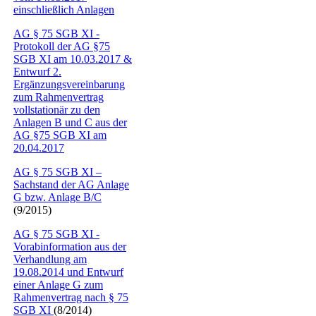
einschließlich Anlagen
AG § 75 SGB XI -
Protokoll der AG §75
SGB XI am 10.03.2017 &
Entwurf 2.
Ergänzungsvereinbarung
zum Rahmenvertrag
vollstationär zu den
Anlagen B und C aus der
AG §75 SGB XI am
20.04.2017
AG § 75 SGB XI –
Sachstand der AG Anlage
G bzw. Anlage B/C
(9/2015)
AG § 75 SGB XI -
Vorabinformation aus der
Verhandlung am
19.08.2014 und Entwurf
einer Anlage G zum
Rahmenvertrag nach § 75
SGB XI
(8/2014)