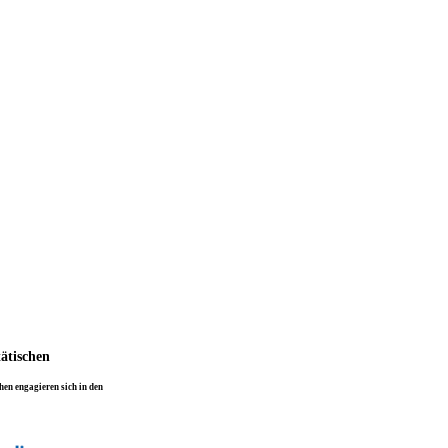
tätischen
en engagieren sich in den