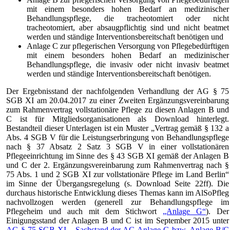
mit einem besonders hohen Bedarf an medizinischer
Behandlungspflege, die tracheotomiert oder nicht
tracheotomiert, aber absaugpflichtig sind und nicht beatmet
werden und ständige Interventionsbereitschaft benötigen und
Anlage C zur pflegerischen Versorgung von Pflegebedürftigen
mit einem besonders hohen Bedarf an medizinischer
Behandlungspflege, die invasiv oder nicht invasiv beatmet
werden und ständige Interventionsbereitschaft benötigen.
Der Ergebnisstand der nachfolgenden Verhandlung der AG § 75
SGB XI am 20.04.2017 zu einer Zweiten Ergänzungsvereinbarung
zum Rahmenvertrag vollstationäre Pflege zu diesen Anlagen B und
C ist für Mitgliedsorganisationen als Download hinterlegt.
Bestandteil dieser Unterlagen ist ein Muster „Vertrag gemäß § 132 a
Abs. 4 SGB V für die Leistungserbringung von Behandlungspflege
nach § 37 Absatz 2 Satz 3 SGB V in einer vollstationären
Pflegeeinrichtung im Sinne des § 43 SGB XI gemäß der Anlagen B
und C der 2. Ergänzungsvereinbarung zum Rahmenvertrag nach §
75 Abs. 1 und 2 SGB XI zur vollstationäre Pflege im Land Berlin“
im Sinne der Übergangsregelung (s. Download Seite 22ff). Die
durchaus historische Entwicklung dieses Themas kann im AlSoPfleg
nachvollzogen werden (generell zur Behandlungspflege im
Pflegeheim und auch mit dem Stichwort
„Anlage G“
). Der
Einigungsstand der Anlagen B und C ist im September 2015 unter
AG § 75 SGB XI – Sachstand der AG Anlage G bzw. Anlage B/C