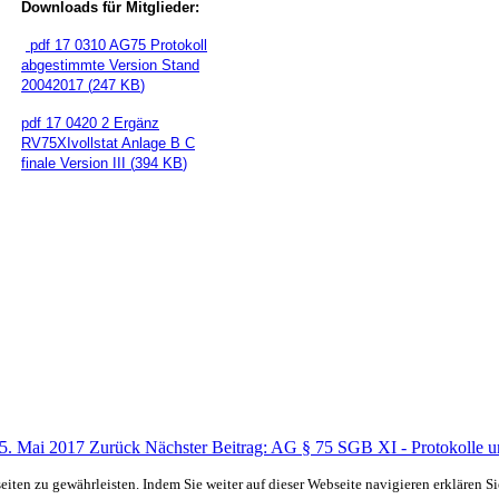
Downloads für Mitglieder:
pdf
17 0310 AG75 Protokoll
abgestimmte Version Stand
20042017
(
247 KB
)
pdf
17 0420 2 Ergänz
RV75XIvollstat Anlage B C
finale Version III
(
394 KB
)
15. Mai 2017
Zurück
Nächster Beitrag: AG § 75 SGB XI - Protokolle 
ten zu gewährleisten. Indem Sie weiter auf dieser Webseite navigieren erklären S