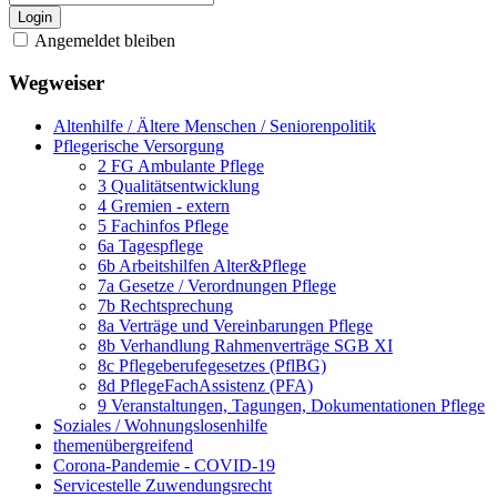
Login
Angemeldet bleiben
Wegweiser
Altenhilfe / Ältere Menschen / Seniorenpolitik
Pflegerische Versorgung
2 FG Ambulante Pflege
3 Qualitätsentwicklung
4 Gremien - extern
5 Fachinfos Pflege
6a Tagespflege
6b Arbeitshilfen Alter&Pflege
7a Gesetze / Verordnungen Pflege
7b Rechtsprechung
8a Verträge und Vereinbarungen Pflege
8b Verhandlung Rahmenverträge SGB XI
8c Pflegeberufegesetzes (PflBG)
8d PflegeFachAssistenz (PFA)
9 Veranstaltungen, Tagungen, Dokumentationen Pflege
Soziales / Wohnungslosenhilfe
themenübergreifend
Corona-Pandemie - COVID-19
Servicestelle Zuwendungsrecht