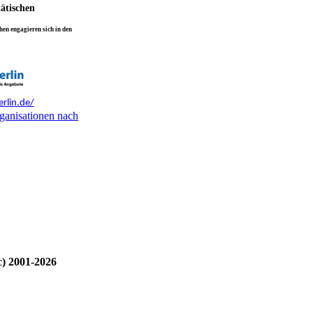
tätischen
en engagieren sich in den
rlin.de/
ganisationen nach
c) 2001-2026