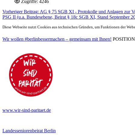
Zugriffe: 4246
Vorheriger Beitrag: AG § 75 SGB XI - Protokolle und Anlagen zur
PSG II (u.a. Bundesebene, Beirat § 18c SGB XI, Stand September 2
Diese Webseite nutzt Cookies aus technischen Gründen, um Funktionen der Websei
Wir wollen #berlinbessermachen – gemeinsam mit Ihnen!
POSITIONEN 
www.wir-sind-paritaet.de
Landesseniorenbeirat Berlin