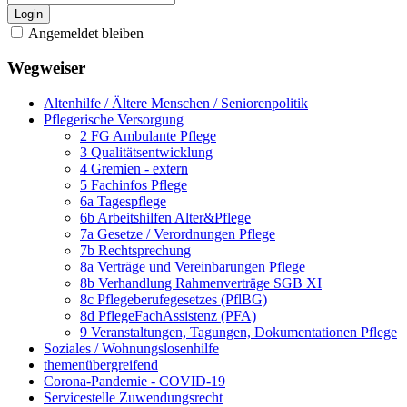
Login
Angemeldet bleiben
Wegweiser
Altenhilfe / Ältere Menschen / Seniorenpolitik
Pflegerische Versorgung
2 FG Ambulante Pflege
3 Qualitätsentwicklung
4 Gremien - extern
5 Fachinfos Pflege
6a Tagespflege
6b Arbeitshilfen Alter&Pflege
7a Gesetze / Verordnungen Pflege
7b Rechtsprechung
8a Verträge und Vereinbarungen Pflege
8b Verhandlung Rahmenverträge SGB XI
8c Pflegeberufegesetzes (PflBG)
8d PflegeFachAssistenz (PFA)
9 Veranstaltungen, Tagungen, Dokumentationen Pflege
Soziales / Wohnungslosenhilfe
themenübergreifend
Corona-Pandemie - COVID-19
Servicestelle Zuwendungsrecht