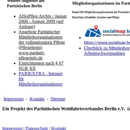
Weitere Angebote des
Mitgliedsorganisationen im Pari
Paritätischen Berlin
Rund 200 Mitgliedsorganisationen des Paritätisch
AlSoPfleg Archiv / Januar
Bereichen Altenhilfe, Soziales und Pflege.
2006 - August 2009 (auf
Anfrage)
Angebote Paritätischer
Mitgliedsorganisationen
der vollstationären Pflege
https://www.socialmap-be
(Pflegeheim)
Überblick zu Mitgliedsor
www.paritaet-
Arbeitsschwerpunkten
pflegeinfo.de
Einrichtungen nach § 67
SGB XII
PARIEXTRA - Intranet
für
Mitgliedsorganisationen
Impressum
-
Kontakt
-
Sitemap
Ein Projekt des Paritätischen Wohlfahrtsverbandes Berlin e.V. (
Impressum
|
Datenschutz
|
Kontakt