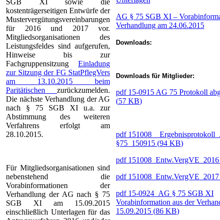
SGB XI sowie die
kostenträgerseitigen Entwürfe der
AG § 75 SGB XI – Vorabinforma
Mustervergütungsvereinbarungen
Verhandlung am 24.06.2015
für 2016 und 2017 vor.
Mitgliedsorganisationen des
Downloads:
Leistungsfeldes sind aufgerufen,
Hinweise bis zur
Fachgruppensitzung
Einladung
zur Sitzung der FG StatPflegVers
Downloads für Mitglieder:
am 13.10.2015 beim
Paritätischen
zurückzumelden.
pdf
15-0915 AG 75 Protokoll ab
Die nächste Verhandlung der AG
(
57 KB
)
nach § 75 SGB XI u.a. zur
Abstimmung des weiteren
Verfahrens erfolgt am
28.10.2015.
pdf
151008__Ergebnisprotokoll
§75_150915
(
94 KB
)
pdf
151008_Entw.VergVE_201
Für Mitgliedsorganisationen sind
nebenstehend die
pdf
151008_Entw.VergVE_201
Vorabinformationen der
pdf
15-0924_AG § 75 SGB XI
Verhandlung der AG nach § 75
Vorabinformation aus der Verha
SGB XI am 15.09.2015
15.09.2015
(
86 KB
)
einschließlich Unterlagen für das