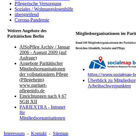
Pflegerische Versorgung
Soziales / Wohnungslosenhilfe
übergreifend
Corona-Pandemie
Weitere Angebote des
Mitgliedsorganisationen im Pari
Paritätischen Berlin
Rund 200 Mitgliedsorganisationen des Paritätisch
AlSoPfleg Archiv / Januar
Bereichen Altenhilfe, Soziales und Pflege.
2006 - August 2009 (auf
Anfrage)
Angebote Paritätischer
Mitgliedsorganisationen
der vollstationären Pflege
https://www.socialmap-be
(Pflegeheim)
Überblick zu Mitgliedsor
www.paritaet-
Arbeitsschwerpunkten
pflegeinfo.de
Einrichtungen nach § 67
SGB XII
PARIEXTRA - Intranet
für
Mitgliedsorganisationen
Impressum
-
Kontakt
-
Sitemap