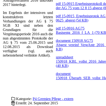
Antragsverfahren 2016 und/oder
pdf
15-0915 Ergebnisprotokoll de
2017 hinterlegt.
der AG 75 vom 12 8 15 abgest
(
Im Ergebnis der intensiven und
pdf
15-0915_Ergebnisprotok AG
konstruktiven letzten
0625_abgest
(
54 KB
)
Verhandlungen der AG § 75
SGB XI sind neben den
pdf
15-0916 AG75
Grundlagen für die
Basisentg_2016_f_LA_1
(
70 KB
Vergütungsperiode 2016 auch die
nun abgestimmten Protokolle der
document
150918 AG75
AG § 75 vom 25.06.2015 und
Abgest_vereinf_VergAntr_2016
12.08.2015 als Download
KB
)
verfügbar (vgl. auch
nebenstehend verlinkte Artikel).
spreadsheet
150918_KBL_vollst_2016_Jahr
(
40 KB
)
document
150918_Überarb_SEB_vollst_H
Kategorie:
P4 Gremien Pflege - extern
Erstellt: 24. September 2015