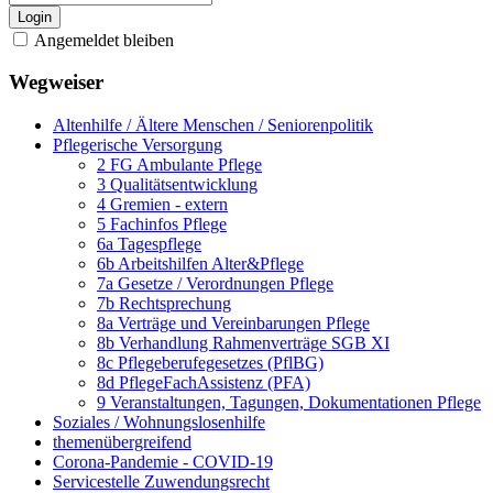
Login
Angemeldet bleiben
Wegweiser
Altenhilfe / Ältere Menschen / Seniorenpolitik
Pflegerische Versorgung
2 FG Ambulante Pflege
3 Qualitätsentwicklung
4 Gremien - extern
5 Fachinfos Pflege
6a Tagespflege
6b Arbeitshilfen Alter&Pflege
7a Gesetze / Verordnungen Pflege
7b Rechtsprechung
8a Verträge und Vereinbarungen Pflege
8b Verhandlung Rahmenverträge SGB XI
8c Pflegeberufegesetzes (PflBG)
8d PflegeFachAssistenz (PFA)
9 Veranstaltungen, Tagungen, Dokumentationen Pflege
Soziales / Wohnungslosenhilfe
themenübergreifend
Corona-Pandemie - COVID-19
Servicestelle Zuwendungsrecht