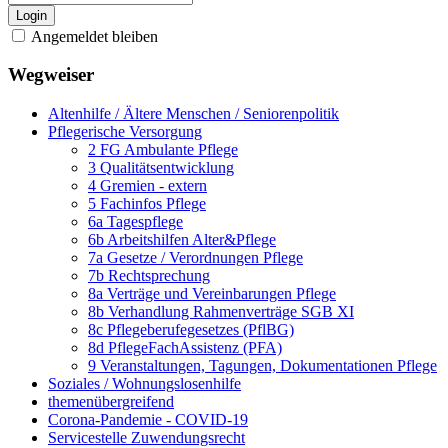
Login
Angemeldet bleiben
Wegweiser
Altenhilfe / Ältere Menschen / Seniorenpolitik
Pflegerische Versorgung
2 FG Ambulante Pflege
3 Qualitätsentwicklung
4 Gremien - extern
5 Fachinfos Pflege
6a Tagespflege
6b Arbeitshilfen Alter&Pflege
7a Gesetze / Verordnungen Pflege
7b Rechtsprechung
8a Verträge und Vereinbarungen Pflege
8b Verhandlung Rahmenverträge SGB XI
8c Pflegeberufegesetzes (PflBG)
8d PflegeFachAssistenz (PFA)
9 Veranstaltungen, Tagungen, Dokumentationen Pflege
Soziales / Wohnungslosenhilfe
themenübergreifend
Corona-Pandemie - COVID-19
Servicestelle Zuwendungsrecht