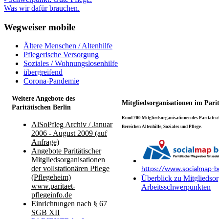
Was wir dafür brauchen.
Wegweiser mobile
Ältere Menschen / Altenhilfe
Pflegerische Versorgung
Soziales / Wohnungslosenhilfe
übergreifend
Corona-Pandemie
Weitere Angebote des
Mitgliedsorganisationen im Pari
Paritätischen Berlin
Rund 200 Mitgliedsorganisationen des Paritätisch
AlSoPfleg Archiv / Januar
Bereichen Altenhilfe, Soziales und Pflege.
2006 - August 2009 (auf
Anfrage)
Angebote Paritätischer
Mitgliedsorganisationen
der vollstationären Pflege
https://www.socialmap-be
(Pflegeheim)
Überblick zu Mitgliedsor
www.paritaet-
Arbeitsschwerpunkten
pflegeinfo.de
Einrichtungen nach § 67
SGB XII