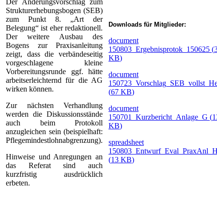
Der Änderungsvorschlag zum
Strukturerhebungsbogen (SEB)
zum Punkt 8. „Art der
Downloads für Mitglieder:
Belegung“ ist eher redaktionell.
Der weitere Ausbau des
document
Bogens zur Praxisanleitung
150803_Ergebnisprotok_150625
(
zeigt, dass die verbändeseitig
KB
)
vorgeschlagene kleine
Vorbereitungsrunde ggf. hätte
document
arbeitserleichternd für die AG
150723_Vorschlag_SEB_vollst_H
wirken können.
(
67 KB
)
Zur nächsten Verhandlung
document
werden die Diskussionsstände
150701_Kurzbericht_Anlage_G
(
1
auch beim Protokoll
KB
)
anzugleichen sein (beispielhaft:
Pflegemindestlohnabgrenzung).
spreadsheet
150803_Entwurf_Eval_PraxAnl_
Hinweise und Anregungen an
(
13 KB
)
das Referat sind auch
kurzfristig ausdrücklich
erbeten.