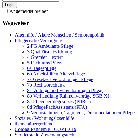
Login
Angemeldet bleiben
Wegweiser
Altenhilfe / Ältere Menschen / Seniorenpolitik
Pflegerische Versorgung
2 FG Ambulante Pflege
3 Qualitätsentwicklung
4 Gremien - extern
5 Fachinfos Pflege
6a Tagespflege
6b Arbeitshilfen Alter&Pflege
7a Gesetze / Verordnungen Pflege
7b Rechtsprechung
8a Verträge und Vereinbarungen Pflege
8b Verhandlung Rahmenverträge SGB XI
8c Pflegeberufegesetzes (PflBG)
8d PflegeFachAssistenz (PFA)
9 Veranstaltungen, Tagungen, Dokumentationen Pflege
Soziales / Wohnungslosenhilfe
themenübergreifend
Corona-Pandemie - COVID-19
Servicestelle Zuwendungsrecht