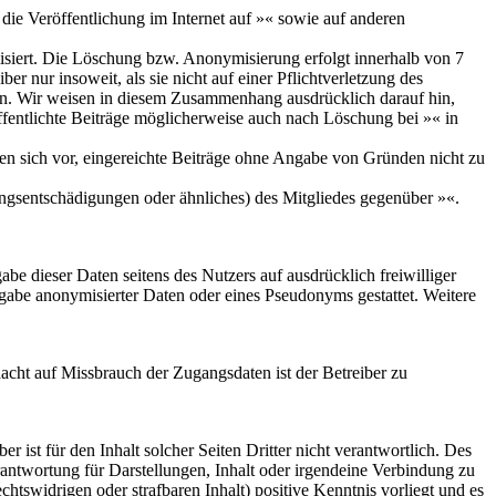
die Veröffentlichung im Internet auf »« sowie auf anderen
siert. Die Löschung bzw. Anonymisierung erfolgt innerhalb von 7
r nur insoweit, als sie nicht auf einer Pflichtverletzung des
uhen. Wir weisen in diesem Zusammenhang ausdrücklich darauf hin,
ffentlichte Beiträge möglicherweise auch nach Löschung bei »« in
lten sich vor, eingereichte Beiträge ohne Angabe von Gründen nicht zu
ngsentschädigungen oder ähnliches) des Mitgliedes gegenüber »«.
abe dieser Daten seitens des Nutzers auf ausdrücklich freiwilliger
gabe anonymisierter Daten oder eines Pseudonyms gestattet. Weitere
acht auf Missbrauch der Zugangsdaten ist der Betreiber zu
er ist für den Inhalt solcher Seiten Dritter nicht verantwortlich. Des
antwortung für Darstellungen, Inhalt oder irgendeine Verbindung zu
chtswidrigen oder strafbaren Inhalt) positive Kenntnis vorliegt und es