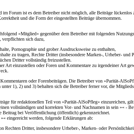
m Forum ist es dem Betreiber nicht möglich, alle Beiträge lückenlos zu
Korrektheit und die Form der eingestellten Beiträge übernommen.
nachfolgend »Mitglied« gegenüber dem Betreiber mit folgenden Nutzung
 verpflichten sich dazu,
Inhalte, Pornographie und grober Ausdrucksweise zu enthalten,
Inhalte zu tragen, Rechte Dritter (insbesondere Marken-, Urheber- und P
hen Dritter vollständig freizustellen.
Art einzustellen oder Foren und Kommentare zu irgendeiner Art gewerb
eck.
en Kommentaren oder Forenbeiträgen. Die Betreiber von »Parität-AlSoP
unter 1), 2) und 3) behalten sich die Betreiber ferner vor, die Mitglied
äge für redaktionellen Teil von »Parität-AlSoPfleg« einzureichen, gil
 seinen vollständigen und korrekten Vor- und Nachnamen in sein »« - Be
 Beitrag bei Veröffentlichung (öffentlich) gekennzeichnet.
uf »« eingereicht werden, folgende Erklärungen ab:
von Rechten Dritter, insbesondere Urheber-, Marken- oder Persönlichkeits