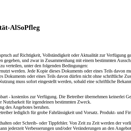
tät-AlSoPfleg
ch auf Richtigkeit, Vollständigkeit oder Aktualität zur Verfügung ges
ehen gegeben, und zwar in Zusammenhang mit einem bestimmten Ausschni
zu verteilen, unter den folgenden Bedingungen:
utzt werden. Jede Kopie dieses Dokuments oder eines Teils davon mus
s Dokuments oder eines Teils davon dürfen nicht ohne schriftliche Zus
utzung muss sofort eingestellt werden, sobald eine schriftliche Bekann
inbart - kostenlos zur Verfügung. Die Betreiber übernehmen keinerlei Ge
er Nutzbarkeit für irgendeinen bestimmten Zweck.
zung des Angebotes beruhen.
etreiber lediglich für grobe Fahrlässigkeit und Vorsatz. Produkt- und
halten oder Schreib- oder Tippfehler. Von Zeit zu Zeit werden der vo
kann jederzeit Verbesserungen und/oder Veränderungen an den Angebot