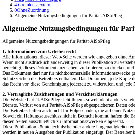
4 Gremien - extern
0OhneZuordnung
Allgemeine Nutzungsbedingungen für Parität-AlSoPfleg
Allgemeine Nutzungsbedingungen für Pari
Allgemeine Nutzungsbedingungen für Parität-AlSoPfleg
1. Informationen zum Urheberrecht
Alle Informationen dieser Web-Seite werden wie angegeben ohne Anspru
Wenn nicht ausdrücklich anderweitig in dieser Publikation zu verst
berechtigt, dieses Dokument anzusehen, zu kopieren, zu drucken und 
Das Dokument darf nur für nichtkommerzielle Informationszwecke gen
Schutzzeichen des Betreibers enthalten. Das Dokument, jede Kopie de
das Recht vor, diese Genehmigung jederzeit zu widerrufen, und jede N
2. Vertragliche Zusicherungen und Verzichterklärungen
Die Website Parität-AlSoPfleg steht Ihnen - soweit nicht anders vere
Dienste, Verlust von auf Parität-AlSoPfleg abgespeicherten Daten od
Die Betreiber haften auch nicht für Folgeschäden, die auf einer Nut
Soweit ein Haftungsausschluss nicht in Betracht kommt, haften die B
diesen Seiten ausschließlich zu Informationszwecken eingesetzt.
Diese Publikation könnte technische oder andere Ungenauigkeiten ent
werden in neuen Ausgaben der Publikation eingefügt. Der Betreiber 