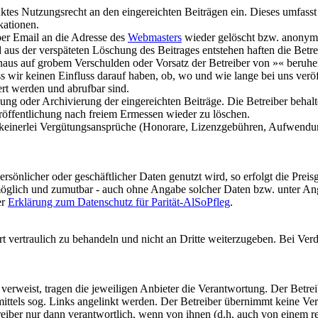
ktes Nutzungsrecht an den eingereichten Beiträgen ein. Dieses umfasst 
kationen.
per Email an die Adresse des
Webmasters
wieder gelöscht bzw. anonymi
us der verspäteten Löschung des Beitrages entstehen haften die Betreibe
 hinaus auf grobem Verschulden oder Vorsatz der Betreiber von »« ber
 wir keinen Einfluss darauf haben, ob, wo und wie lange bei uns verö
t werden und abrufbar sind.
hung oder Archivierung der eingereichten Beiträge. Die Betreiber beha
eröffentlichung nach freiem Ermessen wieder zu löschen.
en keinerlei Vergütungsansprüche (Honorare, Lizenzgebühren, Aufwendu
sönlicher oder geschäftlicher Daten genutzt wird, so erfolgt die Preisg
 möglich und zumutbar - auch ohne Angabe solcher Daten bzw. unter An
er
Erklärung zum Datenschutz für Parität-AlSoPfleg
.
t vertraulich zu behandeln und nicht an Dritte weiterzugeben. Bei Verd
 verweist, tragen die jeweiligen Anbieter die Verantwortung. Der Betreib
ttels sog. Links angelinkt werden. Der Betreiber übernimmt keine Ver
treiber nur dann verantwortlich, wenn von ihnen (d.h. auch von einem re