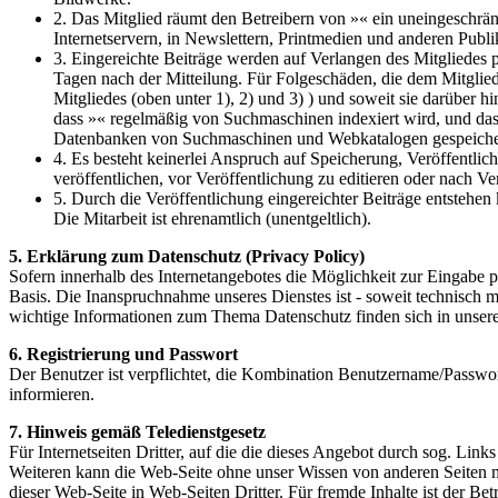
2. Das Mitglied räumt den Betreibern von »« ein uneingeschrän
Internetservern, in Newslettern, Printmedien und anderen Publi
3. Eingereichte Beiträge werden auf Verlangen des Mitgliedes 
Tagen nach der Mitteilung. Für Folgeschäden, die dem Mitglied a
Mitgliedes (oben unter 1), 2) und 3) ) und soweit sie darüber
dass »« regelmäßig von Suchmaschinen indexiert wird, und dass
Datenbanken von Suchmaschinen und Webkatalogen gespeicher
4. Es besteht keinerlei Anspruch auf Speicherung, Veröffentlic
veröffentlichen, vor Veröffentlichung zu editieren oder nach V
5. Durch die Veröffentlichung eingereichter Beiträge entsteh
Die Mitarbeit ist ehrenamtlich (unentgeltlich).
5. Erklärung zum Datenschutz (Privacy Policy)
Sofern innerhalb des Internetangebotes die Möglichkeit zur Eingabe per
Basis. Die Inanspruchnahme unseres Dienstes ist - soweit technisch
wichtige Informationen zum Thema Datenschutz finden sich in unser
6. Registrierung und Passwort
Der Benutzer ist verpflichtet, die Kombination Benutzername/Passwor
informieren.
7. Hinweis gemäß Teledienstgesetz
Für Internetseiten Dritter, auf die die dieses Angebot durch sog. Links
Weiteren kann die Web-Seite ohne unser Wissen von anderen Seiten mi
dieser Web-Seite in Web-Seiten Dritter. Für fremde Inhalte ist der Be