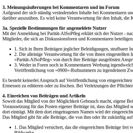
3. Meinungsäußerungen bei Kommentaren und im Forum
Aufgrund der sich ständig verändernden Inhalte bei Kommentaren und i
darüber auszuüben. Es wird keine Verantwortung für den Inhalt, die 
3a. Spezielle Bestimmungen für angemeldete Nutzer
Mit der Anmeldung bei Parität-AlSoPfleg erklärt sich der Nutzer - 
Mitglieder, die sich an Diskussionsforen und Kommentaren beteiligen,
1. Sich in Ihren Beiträgen jeglicher Beleidigungen, strafbarer 
2. Die alleinige Verantwortung für die von ihnen eingestellten 
»Parität-AlSoPfleg« von durch ihre Beiträge ausgelösten Ansprüc
3. Weder in Foren noch in Kommentaren Werbung irgendwelcher 
Veröffentlichung von »0900«-Rufnummern zu irgendeinem Zw
Es besteht keinerlei Anspruch auf Veröffentlichung von eingereicht
Ermessen zu editieren oder zu löschen. Bei Verletzungen der Pflichten 
4. Einreichen von Beiträgen und Artikeln
Soweit das Mitglied von der Möglichkeit Gebrauch macht, eigene Beitr
Voraussetzung für das Posten eigener Beiträge ist, dass das Mitglied
dort einträgt. Mit dem dort eingetragenen Namen wird der eingereichte
Das Mitglied gibt für alle Beiträge, die von ihm oder ihr zukünftig a
1. Das Mitglied versichert, das die eingereichten Beiträge frei 
Bildwerke.