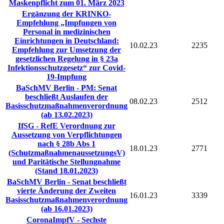
Maskenpflicht zum 01. März 2023
Ergänzung der KRINKO-
Empfehlung „Impfungen von
Personal in medizinischen
Einrichtungen in Deutschland:
10.02.23
2235
Empfehlung zur Umsetzung der
gesetzlichen Regelung in § 23a
Infektionsschutzgesetz“ zur Covid-
19-Impfung
BaSchMV Berlin - PM: Senat
beschließt Auslaufen der
08.02.23
2512
Basisschutzmaßnahmenverordnung
(ab 13.02.2023)
IfSG - RefE Verordnung zur
Aussetzung von Verpflichtungen
nach § 28b Abs 1
18.01.23
2771
(SchutzmaßnahmenaussetzungsV)
und Paritätische Stellungnahme
(Stand 18.01.2023)
BaSchMV Berlin - Senat beschließt
vierte Änderung der Zweiten
16.01.23
3339
Basisschutzmaßnahmenverordnung
(ab 16.01.2023)
CoronaImpfV - Sechste