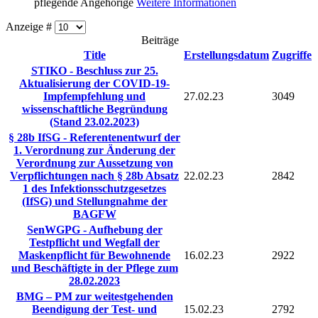
pflegende Angehörige
Weitere Informationen
Anzeige #
Beiträge
Title
Erstellungsdatum
Zugriffe
STIKO - Beschluss zur 25.
Aktualisierung der COVID-19-
Impfempfehlung und
27.02.23
3049
wissenschaftliche Begründung
(Stand 23.02.2023)
§ 28b IfSG - Referentenentwurf der
1. Verordnung zur Änderung der
Verordnung zur Aussetzung von
Verpflichtungen nach § 28b Absatz
22.02.23
2842
1 des Infektionsschutzgesetzes
(IfSG) und Stellungnahme der
BAGFW
SenWGPG - Aufhebung der
Testpflicht und Wegfall der
Maskenpflicht für Bewohnende
16.02.23
2922
und Beschäftigte in der Pflege zum
28.02.2023
BMG – PM zur weitestgehenden
Beendigung der Test- und
15.02.23
2792