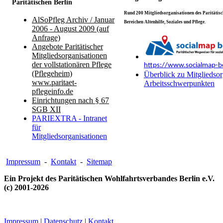
Paritätischen Berlin
Rund 200 Mitgliedsorganisationen des Paritätisch
AlSoPfleg Archiv / Januar
Bereichen Altenhilfe, Soziales und Pflege.
2006 - August 2009 (auf
Anfrage)
Angebote Paritätischer
Mitgliedsorganisationen
der vollstationären Pflege
https://www.socialmap-be
(Pflegeheim)
Überblick zu Mitgliedsor
www.paritaet-
Arbeitsschwerpunkten
pflegeinfo.de
Einrichtungen nach § 67
SGB XII
PARIEXTRA - Intranet
für
Mitgliedsorganisationen
Impressum
-
Kontakt
-
Sitemap
Ein Projekt des Paritätischen Wohlfahrtsverbandes Berlin e.V.
(c) 2001-2026
Impressum
|
Datenschutz
|
Kontakt