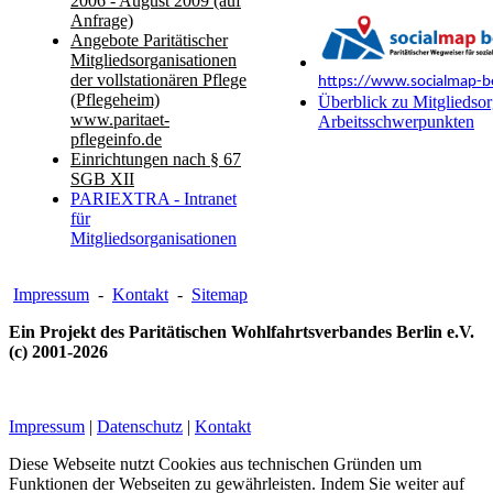
2006 - August 2009 (auf
Anfrage)
Angebote Paritätischer
Mitgliedsorganisationen
der vollstationären Pflege
https://www.socialmap-be
(Pflegeheim)
Überblick zu Mitgliedsor
www.paritaet-
Arbeitsschwerpunkten
pflegeinfo.de
Einrichtungen nach § 67
SGB XII
PARIEXTRA - Intranet
für
Mitgliedsorganisationen
Impressum
-
Kontakt
-
Sitemap
Ein Projekt des Paritätischen Wohlfahrtsverbandes Berlin e.V.
(c) 2001-2026
Impressum
|
Datenschutz
|
Kontakt
Diese Webseite nutzt Cookies aus technischen Gründen um
Funktionen der Webseiten zu gewährleisten. Indem Sie weiter auf