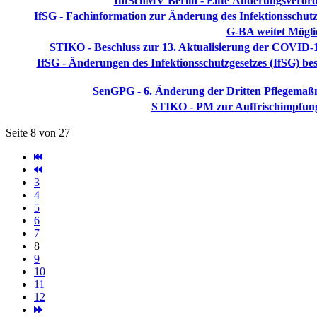
InfSchMV Berlin - Elfte Änderungsveror
IfSG - Fachinformation zur Änderung des Infektionsschutzg
G-BA weitet Mögli
STIKO - Beschluss zur 13. Aktualisierung der COVID-1
IfSG - Änderungen des Infektionsschutzgesetzes (IfSG) b
SenGPG - 6. Änderung der Dritten Pflegemaß
STIKO - PM zur Auffrischimpfung
Seite 8 von 27
3
4
5
6
7
8
9
10
11
12