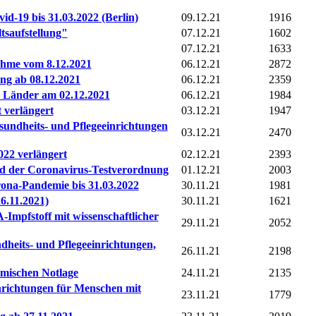
d-19 bis 31.03.2022 (Berlin)
09.12.21
1916
tsaufstellung"
07.12.21
1602
07.12.21
1633
ahme vom 8.12.2021
06.12.21
2872
g ab 08.12.2021
06.12.21
2359
r Länder am 02.12.2021
06.12.21
1984
 verlängert
03.12.21
1947
esundheits- und Pflegeeinrichtungen
03.12.21
2470
022 verlängert
02.12.21
2393
d der Coronavirus-Testverordnung
01.12.21
2003
na-Pandemie bis 31.03.2022
30.11.21
1981
6.11.2021)
30.11.21
1621
mpfstoff mit wissenschaftlicher
29.11.21
2052
ndheits- und Pflegeeinrichtungen,
26.11.21
2198
emischen Notlage
24.11.21
2135
richtungen für Menschen mit
23.11.21
1779