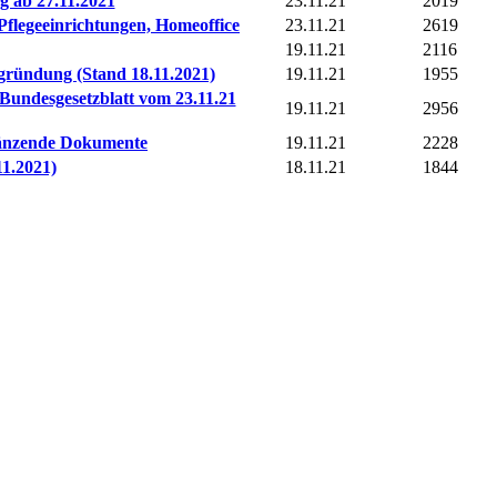
 ab 27.11.2021
23.11.21
2019
 Pflegeeinrichtungen, Homeoffice
23.11.21
2619
19.11.21
2116
egründung (Stand 18.11.2021)
19.11.21
1955
Bundesgesetzblatt vom 23.11.21
19.11.21
2956
gänzende Dokumente
19.11.21
2228
1.2021)
18.11.21
1844