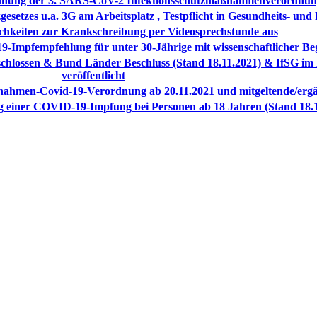
dnung der 3. SARS-CoV-2 Infektionsschutzmaßnahmenverordnung
esetzes u.a. 3G am Arbeitsplatz , Testpflicht in Gesundheits- und
chkeiten zur Krankschreibung per Videosprechstunde aus
9-Impfempfehlung für unter 30-Jährige mit wissenschaftlicher B
eschlossen & Bund Länder Beschluss (Stand 18.11.2021) & IfSG im 
veröffentlicht
nahmen-Covid-19-Verordnung ab 20.11.2021 und mitgeltende/er
 einer COVID-19-Impfung bei Personen ab 18 Jahren (Stand 18.1