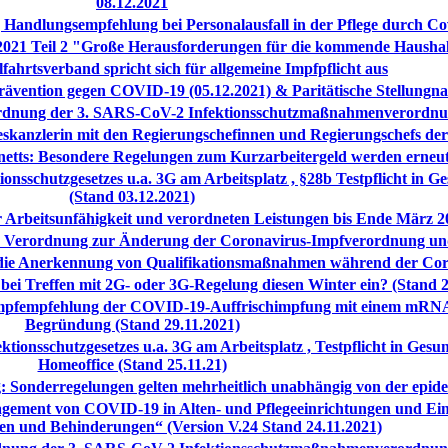
08.12.2021
ndlungsempfehlung bei Personalausfall in der Pflege durch Covi
2021 Teil 2 "Große Herausforderungen für die kommende Haushal
fahrtsverband spricht sich für allgemeine Impfpflicht aus
rävention gegen COVID-19 (05.12.2021) & Paritätische Stellungn
rdnung der 3. SARS-CoV-2 Infektionsschutzmaßnahmenverordnun
skanzlerin mit den Regierungschefinnen und Regierungschefs de
netts: Besondere Regelungen zum Kurzarbeitergeld werden erneut
onsschutzgesetzes u.a. 3G am Arbeitsplatz , §28b Testpflicht in G
(Stand 03.12.2021)
 Arbeitsunfähigkeit und verordneten Leistungen bis Ende März 2
 Verordnung zur Änderung der Coronavirus-Impfverordnung un
ie Anerkennung von Qualifikationsmaßnahmen während der Coro
 bei Treffen mit 2G- oder 3G-Regelung diesen Winter ein? (Stand 2
mpfempfehlung der COVID-19-Auffrischimpfung mit einem mRNA-I
Begründung (Stand 29.11.2021)
tionsschutzgesetzes u.a. 3G am Arbeitsplatz , Testpflicht in Gesu
Homeoffice (Stand 25.11.21)
: Sonderregelungen gelten mehrheitlich unabhängig von der epid
ement von COVID-19 in Alten- und Pflegeeinrichtungen und Ein
en und Behinderungen“ (Version V.24 Stand 24.11.2021)