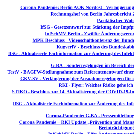
Corona-Pandemie: Berlin AOK Nordost - Verlängerung Ha
Rechnungshof von Berlin Jahresbericht 
Paritätischer Wohl
IfSG - Gesetzentwurf zur Stärkung der Impfp
InfSchMV Berlin - Zwölfte Änderungsvero
MPK-Beschluss - Videoschaltkonferenz der Bunde
KugverlV - Beschluss des Bundeskabi
IfSG - Aktualisierte Fachinformation zur Änderung des Infekti
G-BA - Sonderregelungen im Bereich der
TestV - BAGFW-Stellungnahme zum Referentenentwurf einer
GKV-SV - Verlängerung der Ausnahmeregelungen für d
RKI - Flyer: Welches Risiko gehe ich
STIKO - Beschluss zur 14. Aktualisierung der COVID-19-I
IfSG - Aktualisierte Fachinformation zur Änderung des Infek
Corona-Pandemie: G-BA - Pressemitteilung
Corona-Pandemie – RKI Update „Prävention und Manag
Beeinträchtigung