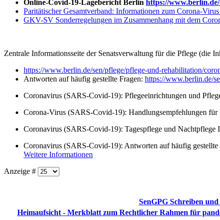
Online-Covid-19-Lagebericht Berlin
https://www.berlin.de
Paritätischer Gesamtverband: Informationen zum Corona-Virus 
GKV-SV Sonderregelungen im Zusammenhang mit dem Coron
Zentrale Informationsseite der Senatsverwaltung für die Pflege (die 
https://www.berlin.de/sen/pflege/pflege-und-rehabilitation/coro
Antworten auf häufig gestellte Fragen:
https://www.berlin.de/se
Coronavirus (SARS-Covid-19): Pflegeeinrichtungen und Pfleg
Corona-Virus (SARS-Covid-19): Handlungsempfehlungen für P
Coronavirus (SARS-Covid-19): Tagespflege und Nachtpflege In
Coronavirus (SARS-Covid-19): Antworten auf häufig gestellte 
Weitere Informationen
Anzeige #
SenGPG Schreiben und M
Heimaufsicht - Merkblatt zum Rechtlicher Rahmen für pand