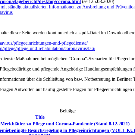
/corona/lagebericht/desktop/corona.html
(seit 25.08.2020)
mit s
tändig aktualisierten Informationen zu Ausbreitung und Prävent
avirus
Inhalte dieser Seite werden kontinuierlich als pdf-Datei im Downloadbe
navirus/pflegeeinrichtungen-und-pflegedienste/
n/pflege/pflege-und-rehabilitation/coronavirus/faq/
edienste Maßnahmen bei möglichen "Corona"-Szenarien für Pflegeeinr
flegebedürftige und pflegende Angehörige Handlungsempfehlungen fü
formationen über die Schließung von bzw. Notbetreuung in Berliner T
Fragen Antworten auf häufig gestellte Fragen für Pflegeeinrichtungen 
Beiträge
Title
erkblätter zu Pflege und Corona-Pandemie (Stand 8.12.2021)
emiebedingte Besuchsregelung in Pflegeeinrichtungen (VOLL KU