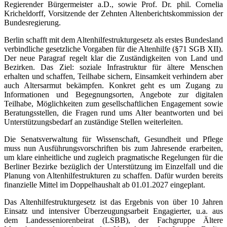
Regierender Bürgermeister a.D., sowie Prof. Dr. phil. Cornelia
Kricheldorff, Vorsitzende der Zehnten Altenberichtskommission der
Bundesregierung.
Berlin schafft mit dem Altenhilfestrukturgesetz als erstes Bundesland
verbindliche gesetzliche Vorgaben für die Altenhilfe (§71 SGB XII).
Der neue Paragraf regelt klar die Zuständigkeiten von Land und
Bezirken. Das Ziel: soziale Infrastruktur für ältere Menschen
erhalten und schaffen, Teilhabe sichern, Einsamkeit verhindern aber
auch Altersarmut bekämpfen. Konkret geht es um Zugang zu
Informationen und Begegnungsorten, Angebote zur digitalen
Teilhabe, Möglichkeiten zum gesellschaftlichen Engagement sowie
Beratungsstellen, die Fragen rund ums Alter beantworten und bei
Unterstützungsbedarf an zuständige Stellen weiterleiten.
Die Senatsverwaltung für Wissenschaft, Gesundheit und Pflege
muss nun Ausführungsvorschriften bis zum Jahresende erarbeiten,
um klare einheitliche und zugleich pragmatische Regelungen für die
Berliner Bezirke bezüglich der Unterstützung im Einzelfall und die
Planung von Altenhilfestrukturen zu schaffen. Dafür wurden bereits
finanzielle Mittel im Doppelhaushalt ab 01.01.2027 eingeplant.
Das Altenhilfestrukturgesetz ist das Ergebnis von über 10 Jahren
Einsatz und intensiver Überzeugungsarbeit Engagierter, u.a. aus
dem Landesseniorenbeirat (LSBB), der Fachgruppe Ältere