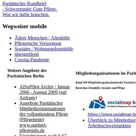
Paritätischer Rundbrief
- Schwerpunkt: Gute Pflege.
Was wir dafür brauchen.
Wegweiser mobile
Ältere Menschen / Altenhilfe
Pflegerische Versorgung
Soziales / Wohnungslosenhilfe
übergreifend
Corona-Pandemie
Weitere Angebote des
Mitgliedsorganisationen im Pari
Paritätischen Berlin
Rund 200 Mitgliedsorganisationen des Paritätisch
AlSoPfleg Archiv / Januar
Bereichen Altenhilfe, Soziales und Pflege.
2006 - August 2009 (auf
Anfrage)
Angebote Paritätischer
Mitgliedsorganisationen
der vollstationären Pflege
https://www.socialmap-be
(Pflegeheim)
Überblick zu Mitgliedsor
www.paritaet-
Arbeitsschwerpunkten
pflegeinfo.de
Einrichtungen nach § 67