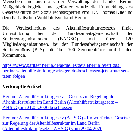
Menschen und auch aus der Verwaltung des Landes Berlin.
Maßgeblich begleitet und gefördert wurde die Entwicklung des
Gesetzes durch den Sozialrechtsexperten Prof. Dr. Thomas Klie und
dem Paritätischen Wohlfahrtsverband Berlin.
Die Verabschiedung des Altenhilfestrukturgesetzes findet
Unterstützung bei der Bundesarbeitsgemeinschaft der
Seniorenorganisationen (BAGSO) mit über 120
Mitgliedsorganisationen, bei der Bundesarbeitsgemeinschaft der
Seniorenbüros (BaS) mit über 500 Seniorenbüros und in den
Kommunen.
https://www.paritaet-berlin.de/aktuelles/detail/berlin-feiert-das-
berliner-altenhilfestrukturgesetz-gerade-beschlossen-jetzt-muessen-
taten-folgen
Verknüpfte Artikel:
Berliner Altenhilfestrukturgesetz – Gesetz zur Regelung der
Altenhilfestruktur im Land Berlin (Altenhilfestrukturgesetz –
AHStG) am 21.05.2026 beschlossen
Berliner Altenhilfestrukturgesetz (AHStG) - Entwurf eines Gesetzes
zur Regelung der Altenhilfestruktur im Land Berlin
(Altenhilfestrukturgesetz – AHStG) vom 29.04.2026