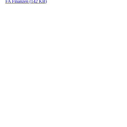
FA Finanzen
(
142 KB
)