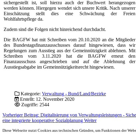
sichergestellt ist, soll hierzu auch der Buchwert herangezogen
werden können. Hiergegen wendet sich unsere Kritik. Nach unserer
Einschätzung stellt dies eine Schwächung der Freien
Wohlfahrtspflege da.
Zudem sind die Folgen nicht hinreichend durchdacht.
Die BAGFW hat mit Schreiben vom 20.10.2020 an die Mitglieder
des Bundestagsfinanzausschusses darauf hingewiesen, dass wir
Regelungen zum Ausstieg aus der Gemeinnützigkeit ablehnen. Mit
Schreiben vom 3.11.2020 hat die BAGFW erneut den
Finanzausschuss angeschrieben und auf die Ablehnung der
Ausstiegsabgabe im Gemeinnützigkeitsrecht hingewiesen.
Kategorie:
Verwaltung - Bund/Land/Bezirke
Erstellt: 12. November 2020
Zugriffe: 2544
Vorheriger Beitrag: Digitalisierung von Verwaltungsleistungen - Sic
eine integrierte kooperative Sozialplanung
Weiter
Diese Webseite nutzt Cookies aus technischen Gründen, um Funktionen der Websei