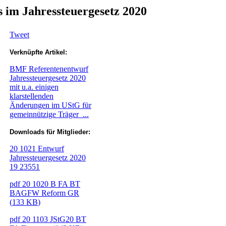
 im Jahressteuergesetz 2020
Tweet
Verknüpfte Artikel:
BMF Referentenentwurf
Jahressteuergesetz 2020
mit u.a. einigen
klarstellenden
Änderungen im UStG für
gemeinnützige Träger ...
Downloads für Mitglieder:
20 1021 Entwurf
Jahressteuergesetz 2020
19 23551
pdf
20 1020 B FA BT
BAGFW Reform GR
(
133 KB
)
pdf
20 1103 JStG20 BT