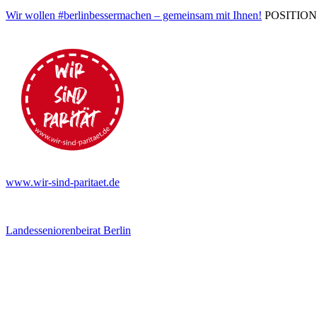
Wir wollen #berlinbessermachen – gemeinsam mit Ihnen!
POSITIONEN 
www.wir-sind-paritaet.de
Landesseniorenbeirat Berlin