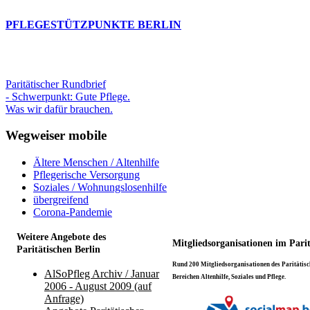
PFLEGESTÜTZPUNKTE BERLIN
Paritätischer Rundbrief
- Schwerpunkt: Gute Pflege.
Was wir dafür brauchen.
Wegweiser mobile
Ältere Menschen / Altenhilfe
Pflegerische Versorgung
Soziales / Wohnungslosenhilfe
übergreifend
Corona-Pandemie
Weitere Angebote des
Mitgliedsorganisationen im Pari
Paritätischen Berlin
Rund 200 Mitgliedsorganisationen des Paritätisch
AlSoPfleg Archiv / Januar
Bereichen Altenhilfe, Soziales und Pflege.
2006 - August 2009 (auf
Anfrage)