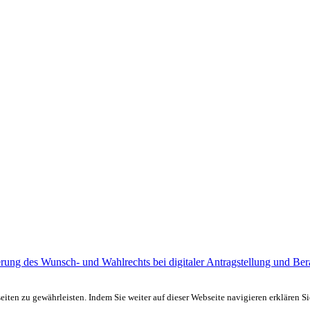
herung des Wunsch- und Wahlrechts bei digitaler Antragstellung und Be
ten zu gewährleisten. Indem Sie weiter auf dieser Webseite navigieren erklären S