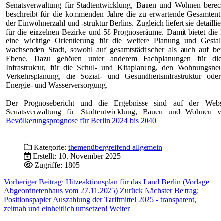
Senatsverwaltung für Stadtentwicklung, Bauen und Wohnen berec
beschreibt für die kommenden Jahre die zu erwartende Gesamten
der Einwohnerzahl und -struktur Berlins. Zugleich liefert sie detailli
für die einzelnen Bezirke und 58 Prognoseräume. Damit bietet die
eine wichtige Orientierung für die weitere Planung und Gestal
wachsenden Stadt, sowohl auf gesamtstädtischer als auch auf bez
Ebene. Dazu gehören unter anderem Fachplanungen für die
Infrastruktur, für die Schul- und Kitaplanung, den Wohnungsne
Verkehrsplanung, die Sozial- und Gesundheitsinfrastruktur ode
Energie- und Wasserversorgung.
Der Prognosebericht und die Ergebnisse sind auf der Webs
Senatsverwaltung für Stadtentwicklung, Bauen und Wohnen ve
Bevölkerungsprognose für Berlin 2024 bis 2040
Kategorie:
themenübergreifend allgemein
Erstellt: 10. November 2025
Zugriffe: 1805
Vorheriger Beitrag: Hitzeaktionsplan für das Land Berlin (Vorlage
Abgeordnetenhaus vom 27.11.2025)
Zurück
Nächster Beitrag:
Positionspapier Auszahlung der Tarifmittel 2025 - transparent,
zeitnah und einheitlich umsetzen!
Weiter