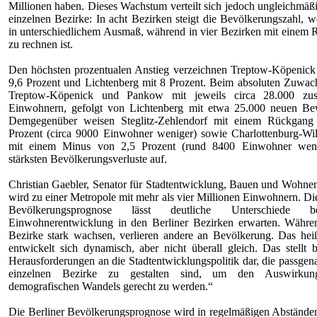
Millionen haben. Dieses Wachstum verteilt sich jedoch ungleichmäßi
einzelnen Bezirke: In acht Bezirken steigt die Bevölkerungszahl, 
in unterschiedlichem Ausmaß, während in vier Bezirken mit einem
zu rechnen ist.
Den höchsten prozentualen Anstieg verzeichnen Treptow-Köpenick
9,6 Prozent und Lichtenberg mit 8 Prozent. Beim absoluten Zuwac
Treptow-Köpenick und Pankow mit jeweils circa 28.000 zusä
Einwohnern, gefolgt von Lichtenberg mit etwa 25.000 neuen Be
Demgegenüber weisen Steglitz-Zehlendorf mit einem Rückgang
Prozent (circa 9000 Einwohner weniger) sowie Charlottenburg-Wi
mit einem Minus von 2,5 Prozent (rund 8400 Einwohner weni
stärksten Bevölkerungsverluste auf.
Christian Gaebler, Senator für Stadtentwicklung, Bauen und Wohnen
wird zu einer Metropole mit mehr als vier Millionen Einwohnern. Die
Bevölkerungsprognose lässt deutliche Unterschiede 
Einwohnerentwicklung in den Berliner Bezirken erwarten. Währe
Bezirke stark wachsen, verlieren andere an Bevölkerung. Das heiß
entwickelt sich dynamisch, aber nicht überall gleich. Das stellt 
Herausforderungen an die Stadtentwicklungspolitik dar, die passgena
einzelnen Bezirke zu gestalten sind, um den Auswirkun
demografischen Wandels gerecht zu werden.“
Die Berliner Bevölkerungsprognose wird in regelmäßigen Abstände