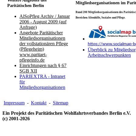
Weitere Angebote des
Mitgliedsorganisationen im Pari
Paritätischen Berlin
Rund 200 Mitgliedsorganisationen des Paritätisch
AlSoPfleg Archiv / Januar
Bereichen Altenhilfe, Soziales und Pflege.
2006 - August 2009 (auf
Anfrage)
Angebote Paritätischer
Mitgliedsorganisationen
der vollstationären Pflege
https://www.socialmap-be
(Pflegeheim)
Überblick zu Mitgliedsor
www.paritaet-
Arbeitsschwerpunkten
pflegeinfo.de
Einrichtungen nach § 67
SGB XII
PARIEXTRA - Intranet
für
Mitgliedsorganisationen
Impressum
-
Kontakt
-
Sitemap
Ein Projekt des Paritätischen Wohlfahrtsverbandes Berlin e.V.
(c) 2001-2026