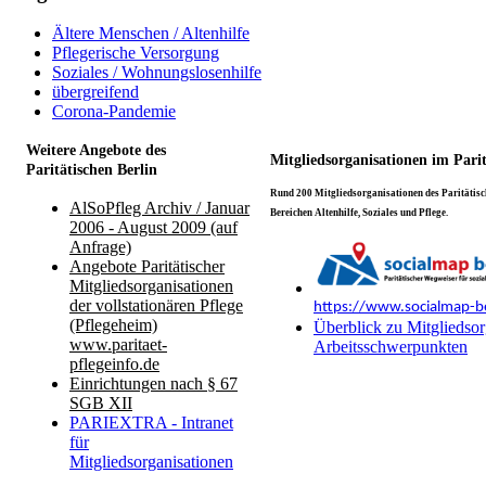
Ältere Menschen / Altenhilfe
Pflegerische Versorgung
Soziales / Wohnungslosenhilfe
übergreifend
Corona-Pandemie
Weitere Angebote des
Mitgliedsorganisationen im Pari
Paritätischen Berlin
Rund 200 Mitgliedsorganisationen des Paritätisch
AlSoPfleg Archiv / Januar
Bereichen Altenhilfe, Soziales und Pflege.
2006 - August 2009 (auf
Anfrage)
Angebote Paritätischer
Mitgliedsorganisationen
der vollstationären Pflege
https://www.socialmap-be
(Pflegeheim)
Überblick zu Mitgliedsor
www.paritaet-
Arbeitsschwerpunkten
pflegeinfo.de
Einrichtungen nach § 67
SGB XII
PARIEXTRA - Intranet
für
Mitgliedsorganisationen