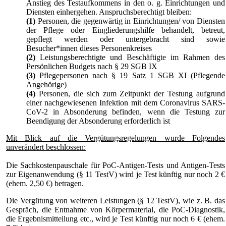
Anstieg des Testaufkommens in den o. g. Einrichtungen und
Diensten einhergehen. Anspruchsberechtigt bleiben:
(1)
Personen, die gegenwärtig in Einrichtungen/ von Diensten
der Pflege oder Eingliederungshilfe behandelt, betreut,
gepflegt werden oder untergebracht sind sowie
Besucher*innen dieses Personenkreises
(2)
Leistungsberechtigte und Beschäftigte im Rahmen des
Persönlichen Budgets nach § 29 SGB IX
(3)
Pflegepersonen nach § 19 Satz 1 SGB XI (Pflegende
Angehörige)
(4)
Personen, die sich zum Zeitpunkt der Testung aufgrund
einer nachgewiesenen Infektion mit dem Coronavirus SARS-
CoV-2 in Absonderung befinden, wenn die Testung zur
Beendigung der Absonderung erforderlich ist
Mit Blick auf die Vergütungsregelungen wurde Folgendes
unverändert beschlossen:
Die Sachkostenpauschale für PoC-Antigen-Tests und Antigen-Tests
zur Eigenanwendung (§ 11 TestV) wird je Test künftig nur noch 2 €
(ehem. 2,50 €) betragen.
Die Vergütung von weiteren Leistungen (§ 12 TestV), wie z. B. das
Gespräch, die Entnahme von Körpermaterial, die PoC-Diagnostik,
die Ergebnismitteilung etc., wird je Test künftig nur noch 6 € (ehem.