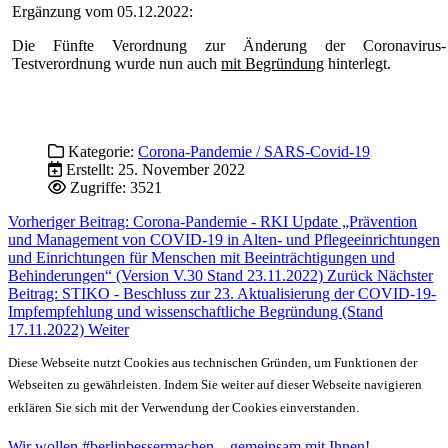
Ergänzung vom 05.12.2022:
Die Fünfte Verordnung zur Änderung der Coronavirus-
Testverordnung wurde nun auch
mit Begründung
hinterlegt.
Kategorie:
Corona-Pandemie / SARS-Covid-19
Erstellt: 25. November 2022
Zugriffe: 3521
Vorheriger Beitrag: Corona-Pandemie - RKI Update „Prävention
und Management von COVID-19 in Alten- und Pflegeeinrichtungen
und Einrichtungen für Menschen mit Beeinträchtigungen und
Behinderungen“ (Version V.30 Stand 23.11.2022)
Zurück
Nächster
Beitrag: STIKO - Beschluss zur 23. Aktualisierung der COVID-19-
Impfempfehlung und wissenschaftliche Begründung (Stand
17.11.2022)
Weiter
Diese Webseite nutzt Cookies aus technischen Gründen, um Funktionen der
Webseiten zu gewährleisten. Indem Sie weiter auf dieser Webseite navigieren
erklären Sie sich mit der Verwendung der Cookies einverstanden.
Wir wollen #berlinbessermachen – gemeinsam mit Ihnen!