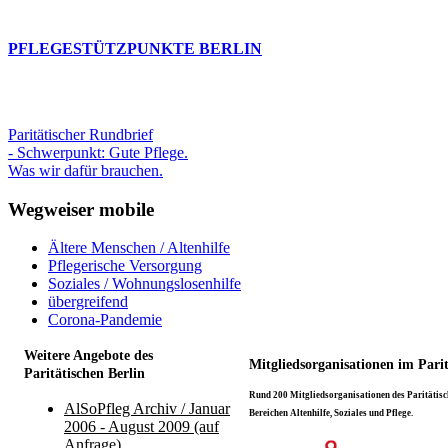
PFLEGESTÜTZPUNKTE BERLIN
Paritätischer Rundbrief
- Schwerpunkt: Gute Pflege.
Was wir dafür brauchen.
Wegweiser mobile
Ältere Menschen / Altenhilfe
Pflegerische Versorgung
Soziales / Wohnungslosenhilfe
übergreifend
Corona-Pandemie
Weitere Angebote des
Mitgliedsorganisationen im Pari
Paritätischen Berlin
Rund 200 Mitgliedsorganisationen des Paritätisch
AlSoPfleg Archiv / Januar
Bereichen Altenhilfe, Soziales und Pflege.
2006 - August 2009 (auf
Anfrage)