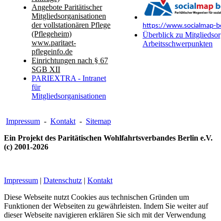
Angebote Paritätischer
Mitgliedsorganisationen
der vollstationären Pflege
https://www.socialmap-be
(Pflegeheim)
Überblick zu Mitgliedsor
www.paritaet-
Arbeitsschwerpunkten
pflegeinfo.de
Einrichtungen nach § 67
SGB XII
PARIEXTRA - Intranet
für
Mitgliedsorganisationen
Impressum
-
Kontakt
-
Sitemap
Ein Projekt des Paritätischen Wohlfahrtsverbandes Berlin e.V.
(c) 2001-2026
Impressum
|
Datenschutz
|
Kontakt
Diese Webseite nutzt Cookies aus technischen Gründen um
Funktionen der Webseiten zu gewährleisten. Indem Sie weiter auf
dieser Webseite navigieren erklären Sie sich mit der Verwendung