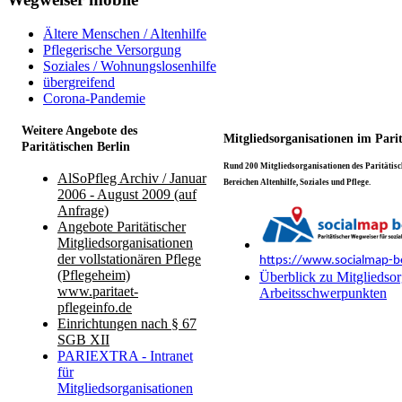
Ältere Menschen / Altenhilfe
Pflegerische Versorgung
Soziales / Wohnungslosenhilfe
übergreifend
Corona-Pandemie
Weitere Angebote des
Mitgliedsorganisationen im Pari
Paritätischen Berlin
Rund 200 Mitgliedsorganisationen des Paritätisch
AlSoPfleg Archiv / Januar
Bereichen Altenhilfe, Soziales und Pflege.
2006 - August 2009 (auf
Anfrage)
Angebote Paritätischer
Mitgliedsorganisationen
der vollstationären Pflege
https://www.socialmap-be
(Pflegeheim)
Überblick zu Mitgliedsor
www.paritaet-
Arbeitsschwerpunkten
pflegeinfo.de
Einrichtungen nach § 67
SGB XII
PARIEXTRA - Intranet
für
Mitgliedsorganisationen