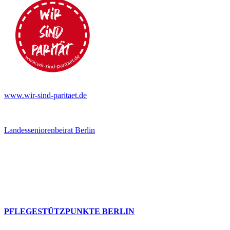
www.wir-sind-paritaet.de
Landesseniorenbeirat Berlin
PFLEGESTÜTZPUNKTE BERLIN