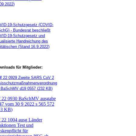
09.2022)
VID-19-Schutzgesetz (COVID-
chG) - Bundesrat beschließt
VID-19-Schutzgesetz und
ualisierte Handreichung des
itätischen (Stand 16.9.2022)
nloads für Mitglieder:
f
22 0929 Zweite SARS CoV 2
sisschutzmaßnahmenverordnung
2 BaSchMV d19 0557
(
232 KB
)
f
22 0930 BaSchMV ausgabe
 47 vom 30 9 2022 s 565 572
93 KB
)
f
22 1004 ausg Länder
aktionen Test und
kenpflicht für