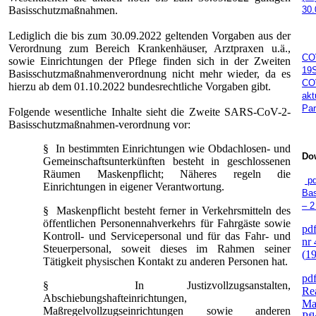
Basisschutzmaßnahmen.
30.
Lediglich die bis zum 30.09.2022 geltenden Vorgaben aus der
Verordnung zum Bereich Krankenhäuser, Arztpraxen u.ä.,
CO
sowie Einrichtungen der Pflege finden sich in der Zweiten
19S
Basisschutzmaßnahmenverordnung nicht mehr wieder, da es
CO
hierzu ab dem 01.10.2022 bundesrechtliche Vorgaben gibt.
akt
Par
Folgende wesentliche Inhalte sieht die Zweite SARS-CoV-2-
Basisschutzmaßnahmen-verordnung vor:
§ In bestimmten Einrichtungen wie Obdachlosen- und
Dow
Gemeinschaftsunterkünften besteht in geschlossenen
Räumen Maskenpflicht; Näheres regeln die
pd
Einrichtungen in eigener Verantwortung.
Ba
– 
§ Maskenpflicht besteht ferner in Verkehrsmitteln des
öffentlichen Personennahverkehrs für Fahrgäste sowie
pd
Kontroll- und Servicepersonal und für das Fahr- und
nr
Steuerpersonal, soweit dieses im Rahmen seiner
(
1
Tätigkeit physischen Kontakt zu anderen Personen hat.
pd
§ In Justizvollzugsanstalten,
Re
Abschiebungshafteinrichtungen,
Mas
Maßregelvollzugseinrichtungen sowie anderen