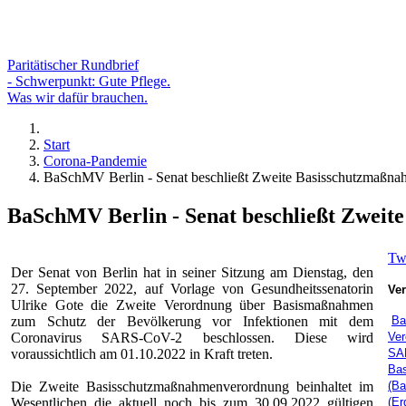
Paritätischer Rundbrief
- Schwerpunkt: Gute Pflege.
Was wir dafür brauchen.
Start
Corona-Pandemie
BaSchMV Berlin - Senat beschließt Zweite Basisschutzmaßna
BaSchMV Berlin - Senat beschließt Zweit
Tw
Der Senat von Berlin hat in seiner Sitzung am Dienstag, den
27. September 2022, auf Vorlage von Gesundheitssenatorin
Ver
Ulrike Gote die Zweite Verordnung über Basismaßnahmen
zum Schutz der Bevölkerung vor Infektionen mit dem
Ba
Coronavirus SARS-CoV-2 beschlossen. Diese wird
Ver
voraussichtlich am 01.10.2022 in Kraft treten.
SA
Ba
Die Zweite Basisschutzmaßnahmenverordnung beinhaltet im
(Ba
Wesentlichen die aktuell noch bis zum 30.09.2022 gültigen
(Er