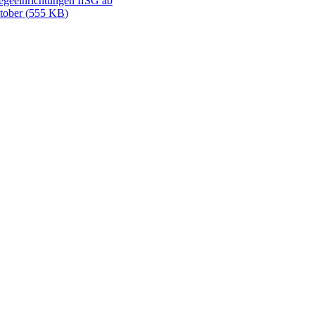
egeeinrichtungen IfSG ab
tober
(
555 KB
)