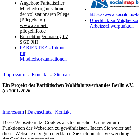
Angebote Paritätischer
Mitgliedsorganisationen
der vollstationären Pflege
https://www.socialmap-be
(Pflegeheim)
Überblick zu Mitgliedsor
www.paritaet-
Arbeitsschwerpunkten
pflegeinfo.de
Einrichtungen nach § 67
SGB XII
PARIEXTRA - Intranet
für
Mitgliedsorganisationen
Impressum
-
Kontakt
-
Sitemap
Ein Projekt des Paritätischen Wohlfahrtsverbandes Berlin e.V.
(c) 2001-2026
Impressum
|
Datenschutz
|
Kontakt
Diese Webseite nutzt Cookies aus technischen Gründen um
Funktionen der Webseiten zu gewährleisten. Indem Sie weiter auf
dieser Webseite navigieren erklären Sie sich mit der Verwendung