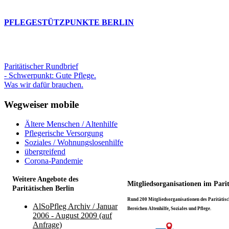
PFLEGESTÜTZPUNKTE BERLIN
Paritätischer Rundbrief
- Schwerpunkt: Gute Pflege.
Was wir dafür brauchen.
Wegweiser mobile
Ältere Menschen / Altenhilfe
Pflegerische Versorgung
Soziales / Wohnungslosenhilfe
übergreifend
Corona-Pandemie
Weitere Angebote des
Mitgliedsorganisationen im Pari
Paritätischen Berlin
Rund 200 Mitgliedsorganisationen des Paritätisch
AlSoPfleg Archiv / Januar
Bereichen Altenhilfe, Soziales und Pflege.
2006 - August 2009 (auf
Anfrage)