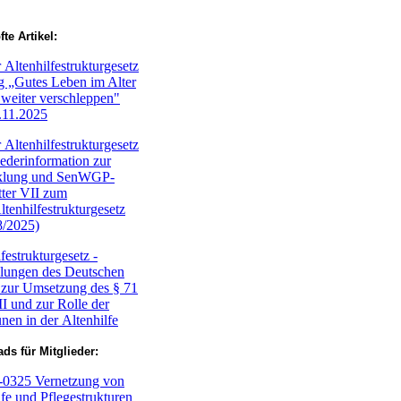
te Artikel:
 Altenhilfestrukturgesetz
g „Gutes Leben im Alter
t weiter verschleppen"
.11.2025
 Altenhilfestrukturgesetz
iederinformation zur
klung und SenWGP-
ter VII zum
ltenhilfestrukturgesetz
8/2025)
festrukturgesetz -
lungen des Deutschen
 zur Umsetzung des § 71
 und zur Rolle der
n in der Altenhilfe
ds für Mitglieder:
0325 Vernetzung von
lfe und Pflegestrukturen