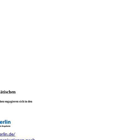
tätischen
en engagieren sich in den
rlin.de/