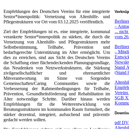
Empfehlungen des Deutschen Vereins für eine integrierte
Verknüpf
Senior*innenpolitik: Vernetzung von Altenhilfe- und
Berliner
Pflegestrukturen vor Ort vom 03.12.2025 veröffentlich.
– Antra
Ziel der Empfehlungen ist es, eine integrierte, kommunal
... nich
verankerte Senior*innenpolitik zu stärken, die durch die
vom 26
Vernetzung von Altenhilfe- und Pflegestrukturen mehr
Berliner
Selbstbestimmung, Teilhabe, Prävention und
– Mitgl
bedarfsgerechte Unterstützung im Alter ermöglicht. Um
Entwic
dies zu erreichen, sind aus Sicht des Deutschen Vereins
Newslet
die Schaffung einer flächendeckenden Planungsgrundlage,
Stand A
das Neudenken von Netzwerkstrukturen, die Stärkung
(Stand 
zivilgesellschaftlicher und ehrenamtlicher
Mitverantwortung im Sinne von Sorgenden
Altenhil
Gemeinschaften/Caring Communities sowie die
Empfeh
Verbesserung der Rahmenbedingungen für Teilhabe,
Vereins
Prävention, Gesundheitsförderung und Rehabilitation im
SGB XII
Alter notwendige Schritte. Darüber hinaus werden
Kommune
Empfehlungen für die Weiterentwicklung von
Beratungsstrukturen im kommunalen Raum formuliert, die
Downloa
stärker dezentral, integriert, aufsuchend und präventiv
gedacht werden sollten.
pdf
DV-
Altenhi