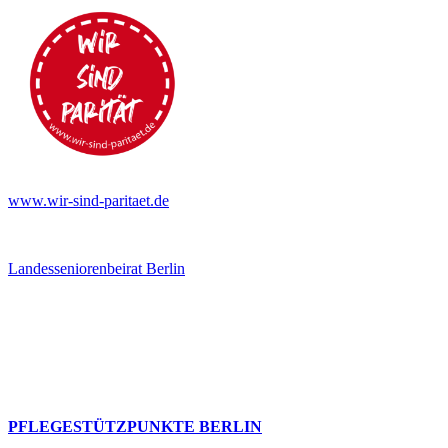
www.wir-sind-paritaet.de
Landesseniorenbeirat Berlin
PFLEGESTÜTZPUNKTE BERLIN