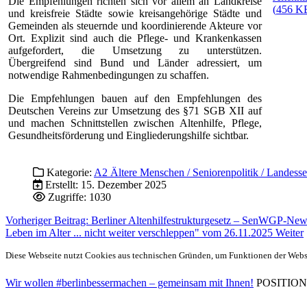
Die Empfehlungen richten sich vor allem an Landkreise
(
456 K
und kreisfreie Städte sowie kreisangehörige Städte und
Gemeinden als steuernde und koordinierende Akteure vor
Ort. Explizit sind auch die Pflege- und Krankenkassen
aufgefordert, die Umsetzung zu unterstützen.
Übergreifend sind Bund und Länder adressiert, um
notwendige Rahmenbedingungen zu schaffen.
Die Empfehlungen bauen auf den Empfehlungen des
Deutschen Vereins zur Umsetzung des §71 SGB XII auf
und machen Schnittstellen zwischen Altenhilfe, Pflege,
Gesundheitsförderung und Eingliederungshilfe sichtbar.
Kategorie:
A2 Ältere Menschen / Seniorenpolitik / Landesse
Erstellt: 15. Dezember 2025
Zugriffe: 1030
Vorheriger Beitrag: Berliner Altenhilfestrukturgesetz – SenWGP-News
Leben im Alter ... nicht weiter verschleppen" vom 26.11.2025
Weiter
Diese Webseite nutzt Cookies aus technischen Gründen, um Funktionen der Websei
Wir wollen #berlinbessermachen – gemeinsam mit Ihnen!
POSITIONEN 