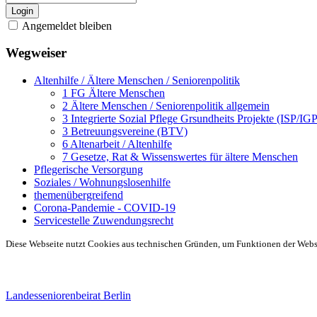
Login
Angemeldet bleiben
Wegweiser
Altenhilfe / Ältere Menschen / Seniorenpolitik
1 FG Ältere Menschen
2 Ältere Menschen / Seniorenpolitik allgemein
3 Integrierte Sozial Pflege Grsundheits Projekte (ISP/IG
3 Betreuungsvereine (BTV)
6 Altenarbeit / Altenhilfe
7 Gesetze, Rat & Wissenswertes für ältere Menschen
Pflegerische Versorgung
Soziales / Wohnungslosenhilfe
themenübergreifend
Corona-Pandemie - COVID-19
Servicestelle Zuwendungsrecht
Diese Webseite nutzt Cookies aus technischen Gründen, um Funktionen der Websei
Landesseniorenbeirat Berlin