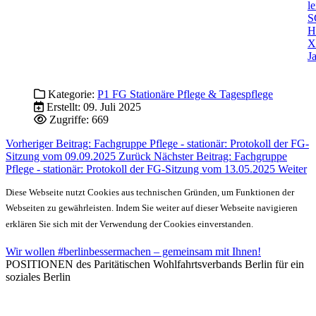
l
S
H
X
J
Kategorie:
P1 FG Stationäre Pflege & Tagespflege
Erstellt: 09. Juli 2025
Zugriffe: 669
Vorheriger Beitrag: Fachgruppe Pflege - stationär: Protokoll der FG-
Sitzung vom 09.09.2025
Zurück
Nächster Beitrag: Fachgruppe
Pflege - stationär: Protokoll der FG-Sitzung vom 13.05.2025
Weiter
Diese Webseite nutzt Cookies aus technischen Gründen, um Funktionen der
Webseiten zu gewährleisten. Indem Sie weiter auf dieser Webseite navigieren
erklären Sie sich mit der Verwendung der Cookies einverstanden.
Wir wollen #berlinbessermachen – gemeinsam mit Ihnen!
POSITIONEN des Paritätischen Wohlfahrtsverbands Berlin für ein
soziales Berlin