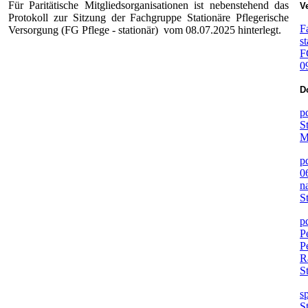
Für Paritätische Mitgliedsorganisationen ist nebenstehend das
Ve
Protokoll zur Sitzung der Fachgruppe Stationäre Pflegerische
F
Versorgung (FG Pflege - stationär) vom 08.07.2025 hinterlegt.
st
F
0
D
p
S
p
0
n
S
p
P
P
R
S
s
S