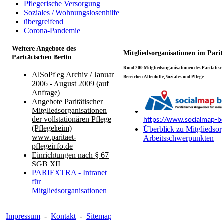
Pflegerische Versorgung
Soziales / Wohnungslosenhilfe
übergreifend
Corona-Pandemie
Weitere Angebote des
Mitgliedsorganisationen im Pari
Paritätischen Berlin
Rund 200 Mitgliedsorganisationen des Paritätisch
AlSoPfleg Archiv / Januar
Bereichen Altenhilfe, Soziales und Pflege.
2006 - August 2009 (auf
Anfrage)
Angebote Paritätischer
Mitgliedsorganisationen
der vollstationären Pflege
https://www.socialmap-be
(Pflegeheim)
Überblick zu Mitgliedsor
www.paritaet-
Arbeitsschwerpunkten
pflegeinfo.de
Einrichtungen nach § 67
SGB XII
PARIEXTRA - Intranet
für
Mitgliedsorganisationen
Impressum
-
Kontakt
-
Sitemap