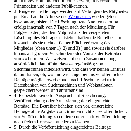
auf »« sowie auf anderen Internetservern, in Newslettern,
Printmedien und anderen Publikationen.
3. Eingereichte Beiträge werden auf Verlangen des Mitgliedes
per Email an die Adresse des
Webmasters
wieder gelöscht
bzw. anonymisiert. Die Löschung bzw. Anonymisierung
erfolgt innerhalb von 7 Tagen nach der Mitteilung. Für
Folgeschäden, die dem Mitglied aus der verspäteten
Löschung des Beitrages entstehen haften die Betreiber nur
insoweit, als sie nicht auf einer Pflichtverletzung des
Mitgliedes (oben unter 1), 2) und 3) ) und soweit sie darüber
hinaus auf grobem Verschulden oder Vorsatz der Betreiber
von »« beruhen. Wir weisen in diesem Zusammenhang
ausdrücklich darauf hin, dass »« regelmäßig von
Suchmaschinen indexiert wird, und dass wir keinen Einfluss
darauf haben, ob, wo und wie lange bei uns veröffentlichte
Beiträge möglicherweise auch nach Löschung bei »« in
Datenbanken von Suchmaschinen und Webkatalogen
gespeichert werden und abrufbar sind.
4. Es besteht keinerlei Anspruch auf Speicherung,
Veröffentlichung oder Archivierung der eingereichten
Beiträge. Die Betreiber behalten sich vor, eingereichte
Beiträge ohne Angabe von Gründen nicht zu veröffentlichen,
vor Veröffentlichung zu editieren oder nach Veröffentlichung
nach freiem Ermessen wieder zu löschen.
5. Durch die Veröffentlichung eingereichter Beiträge