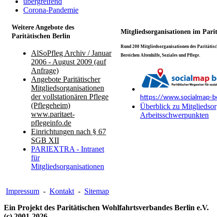
übergreifend
Corona-Pandemie
Weitere Angebote des
Mitgliedsorganisationen im Pari
Paritätischen Berlin
Rund 200 Mitgliedsorganisationen des Paritätisch
AlSoPfleg Archiv / Januar
Bereichen Altenhilfe, Soziales und Pflege.
2006 - August 2009 (auf
Anfrage)
Angebote Paritätischer
Mitgliedsorganisationen
der vollstationären Pflege
https://www.socialmap-be
(Pflegeheim)
Überblick zu Mitgliedsor
www.paritaet-
Arbeitsschwerpunkten
pflegeinfo.de
Einrichtungen nach § 67
SGB XII
PARIEXTRA - Intranet
für
Mitgliedsorganisationen
Impressum
-
Kontakt
-
Sitemap
Ein Projekt des Paritätischen Wohlfahrtsverbandes Berlin e.V.
(c) 2001-2026