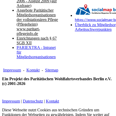
2006 - August 2009 (auf
Anfrage)
Angebote Paritätischer
Mitgliedsorganisationen
der vollstationären Pflege
https://www.socialmap-be
(Pflegeheim)
Überblick zu Mitgliedsor
www.paritaet-
Arbeitsschwerpunkten
pflegeinfo.de
Einrichtungen nach § 67
SGB XII
PARIEXTRA - Intranet
für
Mitgliedsorganisationen
Impressum
-
Kontakt
-
Sitemap
Ein Projekt des Paritätischen Wohlfahrtsverbandes Berlin e.V.
(c) 2001-2026
Impressum
|
Datenschutz
|
Kontakt
Diese Webseite nutzt Cookies aus technischen Gründen um
Funktionen der Webseiten zu gewährleisten. Indem Sie weiter auf