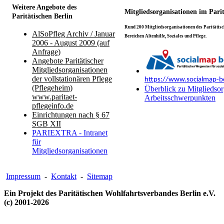
Weitere Angebote des
Mitgliedsorganisationen im Pari
Paritätischen Berlin
Rund 200 Mitgliedsorganisationen des Paritätisch
AlSoPfleg Archiv / Januar
Bereichen Altenhilfe, Soziales und Pflege.
2006 - August 2009 (auf
Anfrage)
Angebote Paritätischer
Mitgliedsorganisationen
der vollstationären Pflege
https://www.socialmap-be
(Pflegeheim)
Überblick zu Mitgliedsor
www.paritaet-
Arbeitsschwerpunkten
pflegeinfo.de
Einrichtungen nach § 67
SGB XII
PARIEXTRA - Intranet
für
Mitgliedsorganisationen
Impressum
-
Kontakt
-
Sitemap
Ein Projekt des Paritätischen Wohlfahrtsverbandes Berlin e.V.
(c) 2001-2026