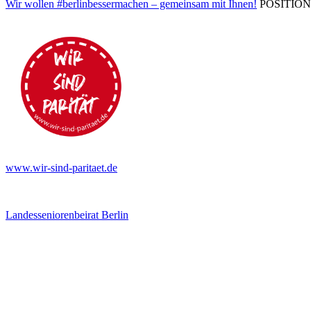
Wir wollen #berlinbessermachen – gemeinsam mit Ihnen!
POSITIONEN 
www.wir-sind-paritaet.de
Landesseniorenbeirat Berlin