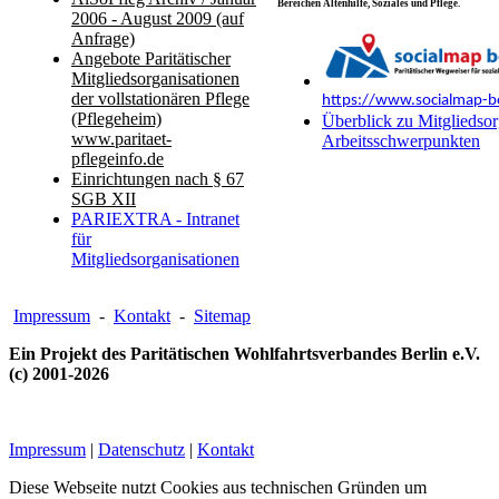
Bereichen Altenhilfe, Soziales und Pflege.
2006 - August 2009 (auf
Anfrage)
Angebote Paritätischer
Mitgliedsorganisationen
der vollstationären Pflege
https://www.socialmap-be
(Pflegeheim)
Überblick zu Mitgliedsor
www.paritaet-
Arbeitsschwerpunkten
pflegeinfo.de
Einrichtungen nach § 67
SGB XII
PARIEXTRA - Intranet
für
Mitgliedsorganisationen
Impressum
-
Kontakt
-
Sitemap
Ein Projekt des Paritätischen Wohlfahrtsverbandes Berlin e.V.
(c) 2001-2026
Impressum
|
Datenschutz
|
Kontakt
Diese Webseite nutzt Cookies aus technischen Gründen um