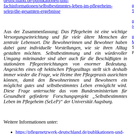
deutschland.de/publikationen-und-
fachinformationen/selbstbestimmtes-leben-im-pflegeheim-
p
selep/die-gesamten-ergebnisse
p
(
Aus der Zusammenfassung:
Das Pflegeheim ist eine wichtige
Versorgungseinrichtung und für viele ältere Menschen der
p
zentrale Lebensort. Die Bewohnerinnen und Bewohner haben
dabei ganz individuelle Vorstellungen, wie sie ihren Alltag
S
gestalten möchten. Selbstbestimmung und ein würdevoller
P
Umgang miteinander sind aber auch für die Beschäftigten in
stationären Pflegeeinrichtungen von enormer Bedeutung.
Angesichts eines oft hektischen Pflegealltags stellt sich deshalb
immer wieder die Frage, wie Heime ihre Pflegepraxis ausrichten
können, damit den Bewohnerinnen und Bewohnern ein
möglichst gutes und selbstbestimmtes Leben ermöglicht wird.
Diese Frage untersuchte das vom Bundesministerium für
Gesundheit geförderte Forschungsprojekt „Selbstbestimmtes
Leben im Pflegeheim (SeLeP)“ der Universität Augsburg.
Weitere Informationen unter:
https://pflegenetzwerk-deutschland.de/publikationen-und-