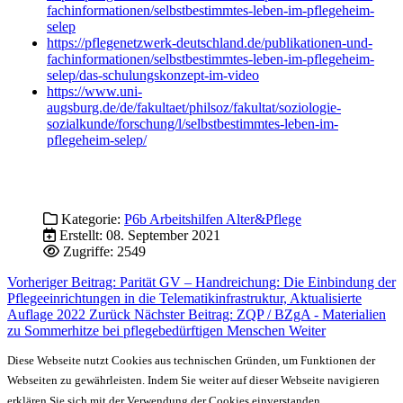
fachinformationen/selbstbestimmtes-leben-im-pflegeheim-
selep
https://pflegenetzwerk-deutschland.de/publikationen-und-
fachinformationen/selbstbestimmtes-leben-im-pflegeheim-
selep/das-schulungskonzept-im-video
https://www.uni-
augsburg.de/de/fakultaet/philsoz/fakultat/soziologie-
sozialkunde/forschung/l/selbstbestimmtes-leben-im-
pflegeheim-selep/
Kategorie:
P6b Arbeitshilfen Alter&Pflege
Erstellt: 08. September 2021
Zugriffe: 2549
Vorheriger Beitrag: Parität GV – Handreichung: Die Einbindung der
Pflegeeinrichtungen in die Telematikinfrastruktur, Aktualisierte
Auflage 2022
Zurück
Nächster Beitrag: ZQP / BZgA - Materialien
zu Sommerhitze bei pflegebedürftigen Menschen
Weiter
Diese Webseite nutzt Cookies aus technischen Gründen, um Funktionen der
Webseiten zu gewährleisten. Indem Sie weiter auf dieser Webseite navigieren
erklären Sie sich mit der Verwendung der Cookies einverstanden.