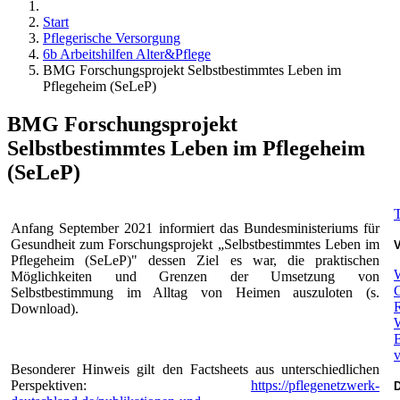
Start
Pflegerische Versorgung
6b Arbeitshilfen Alter&Pflege
BMG Forschungsprojekt Selbstbestimmtes Leben im
Pflegeheim (SeLeP)
BMG Forschungsprojekt
Selbstbestimmtes Leben im Pflegeheim
(SeLeP)
Anfang September 2021 informiert das Bundesministeriums für
Gesundheit zum Forschungsprojekt „Selbstbestimmtes Leben im
V
Pflegeheim (SeLeP)" dessen Ziel es war, die praktischen
Möglichkeiten und Grenzen der Umsetzung von
Selbstbestimmung im Alltag von Heimen auszuloten (s.
R
Download).
W
v
Besonderer Hinweis gilt den Factsheets aus unterschiedlichen
Perspektiven:
https://pflegenetzwerk-
D