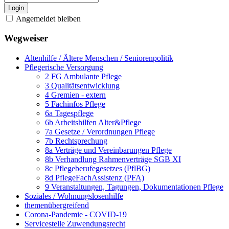
Login
Angemeldet bleiben
Wegweiser
Altenhilfe / Ältere Menschen / Seniorenpolitik
Pflegerische Versorgung
2 FG Ambulante Pflege
3 Qualitätsentwicklung
4 Gremien - extern
5 Fachinfos Pflege
6a Tagespflege
6b Arbeitshilfen Alter&Pflege
7a Gesetze / Verordnungen Pflege
7b Rechtsprechung
8a Verträge und Vereinbarungen Pflege
8b Verhandlung Rahmenverträge SGB XI
8c Pflegeberufegesetzes (PflBG)
8d PflegeFachAssistenz (PFA)
9 Veranstaltungen, Tagungen, Dokumentationen Pflege
Soziales / Wohnungslosenhilfe
themenübergreifend
Corona-Pandemie - COVID-19
Servicestelle Zuwendungsrecht