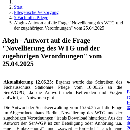
Start
Pflegerische Versorgung
5 Fachinfos Pflege
Abgh - Antwort auf die Frage "Novellierung des WTG und
der zugehörigen Verordnungen" vom 25.04.2025
Abgh - Antwort auf die Frage
"Novellierung des WTG und der
zugehörigen Verordnungen" vom
25.04.2025
Aktualisierung 12.06.25:
Ergänzt wurde das Schreiben des
V
Fachausschuss Stationäre Pflege vom 10.06.25 an die
F
SenWGPG, da die Antwort mehr Befremden und Fragen
s
aufwirft, als Antworten gibt.
F
Die Antwort der Senatsverwaltung vom 15.04.25 auf die Frage
0
im Abgeordnetenhaus Berlin „Novellierung des WTG und der
W
zugehörigen Verordnungen“ ist als Download hinterlegt. Aus der
d
Antwort der SenWGP ist zur Beteiligung oder Anhörung u.a.
2
eine „Einbeziehung“ und „soweit erforderlich“ auch eine