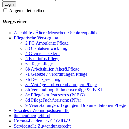
Login
Angemeldet bleiben
Wegweiser
Altenhilfe / Ältere Menschen / Seniorenpolitik
Pflegerische Versorgung
2 FG Ambulante Pflege
3 Qualitätsentwicklung
4 Gremien - extern
5 Fachinfos Pflege
6a Tagespflege
6b Arbeitshilfen Alter&Pflege
7a Gesetze / Verordnungen Pflege
7b Rechtsprechung
8a Verträge und Vereinbarungen Pflege
8b Verhandlung Rahmenverträge SGB XI
8c Pflegeberufegesetzes (PflBG)
8d PflegeFachAssistenz (PFA)
9 Veranstaltungen, Tagungen, Dokumentationen Pflege
Soziales / Wohnungslosenhilfe
themenübergreifend
Corona-Pandemie - COVID-19
Servicestelle Zuwendungsrecht