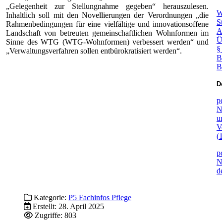
„Gelegenheit zur Stellungnahme gegeben“ herauszulesen.
W
Inhaltlich soll mit den Novellierungen der Verordnungen „die
S
Rahmenbedingungen für eine vielfältige und innovationsoffene
A
Landschaft von betreuten gemeinschaftlichen Wohnformen im
Ü
Sinne des WTG (WTG-Wohnformen) verbessert werden“ und
§
„Verwaltungsverfahren sollen entbürokratisiert werden“.
B
B
D
p
N
u
V
(
p
N
d
Kategorie:
P5 Fachinfos Pflege
Erstellt: 28. April 2025
Zugriffe: 803