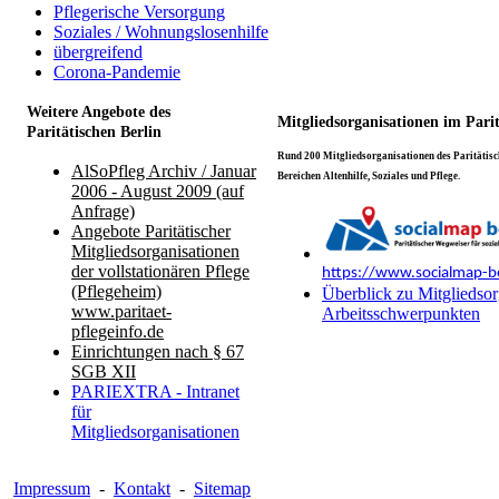
Pflegerische Versorgung
Soziales / Wohnungslosenhilfe
übergreifend
Corona-Pandemie
Weitere Angebote des
Mitgliedsorganisationen im Pari
Paritätischen Berlin
Rund 200 Mitgliedsorganisationen des Paritätisch
AlSoPfleg Archiv / Januar
Bereichen Altenhilfe, Soziales und Pflege.
2006 - August 2009 (auf
Anfrage)
Angebote Paritätischer
Mitgliedsorganisationen
der vollstationären Pflege
https://www.socialmap-be
(Pflegeheim)
Überblick zu Mitgliedsor
www.paritaet-
Arbeitsschwerpunkten
pflegeinfo.de
Einrichtungen nach § 67
SGB XII
PARIEXTRA - Intranet
für
Mitgliedsorganisationen
Impressum
-
Kontakt
-
Sitemap