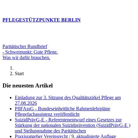
PFLEGESTÜTZPUNKTE BERLIN
Paritätischer Rundbrief
- Schwerpunkt: Gute Pflege.
Was wir dafür brauchen.
Start
Die neuesten Artikel
Einladung zur 3. Sitzung des Qualitätszirkel Pflege am
27.08.2026
PflFAssG - Bundeseinheitliche Rahmenlehrpläne
Pflegefachassistenz veröffentlicht
SuizidPrävG-E - Referentenentwurf eines Gesetzes zur
Stärkung der nationalen Suizidprävention (SuizidPrävG-E )
und Stellungnahme des Paritätischen
Praxisratgeber Vereinsrecht / 9. aktualisierte Auflage