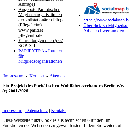
Anfrage)
Angebote Paritätischer
Mitgliedsorganisationen
der vollstationären Pflege
https://www.socialmap-be
(Pflegeheim)
Überblick zu Mitgliedsor
www.paritaet-
Arbeitsschwerpunkten
pflegeinfo.de
Einrichtungen nach § 67
SGB XII
PARIEXTRA - Intranet
für
Mitgliedsorganisationen
Impressum
-
Kontakt
-
Sitemap
Ein Projekt des Paritätischen Wohlfahrtsverbandes Berlin e.V.
(c) 2001-2026
Impressum
|
Datenschutz
|
Kontakt
Diese Webseite nutzt Cookies aus technischen Gründen um
Funktionen der Webseiten zu gewährleisten. Indem Sie weiter auf