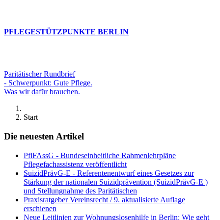
PFLEGESTÜTZPUNKTE BERLIN
Paritätischer Rundbrief
- Schwerpunkt: Gute Pflege.
Was wir dafür brauchen.
Start
Die neuesten Artikel
PflFAssG - Bundeseinheitliche Rahmenlehrpläne
Pflegefachassistenz veröffentlicht
SuizidPrävG-E - Referentenentwurf eines Gesetzes zur
Stärkung der nationalen Suizidprävention (SuizidPrävG-E )
und Stellungnahme des Paritätischen
Praxisratgeber Vereinsrecht / 9. aktualisierte Auflage
erschienen
Neue Leitlinien zur Wohnungslosenhilfe in Berlin: Wie geht