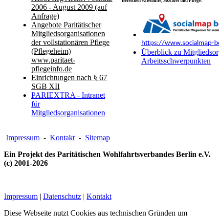
Bereichen Altenhilfe, Soziales und Pflege.
2006 - August 2009 (auf
Anfrage)
Angebote Paritätischer
Mitgliedsorganisationen
der vollstationären Pflege
https://www.socialmap-be
(Pflegeheim)
Überblick zu Mitgliedsor
www.paritaet-
Arbeitsschwerpunkten
pflegeinfo.de
Einrichtungen nach § 67
SGB XII
PARIEXTRA - Intranet
für
Mitgliedsorganisationen
Impressum
-
Kontakt
-
Sitemap
Ein Projekt des Paritätischen Wohlfahrtsverbandes Berlin e.V.
(c) 2001-2026
Impressum
|
Datenschutz
|
Kontakt
Diese Webseite nutzt Cookies aus technischen Gründen um