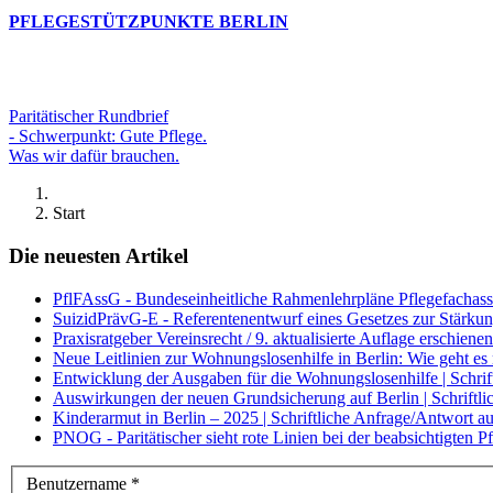
PFLEGESTÜTZPUNKTE BERLIN
Paritätischer Rundbrief
- Schwerpunkt: Gute Pflege.
Was wir dafür brauchen.
Start
Die neuesten Artikel
PflFAssG - Bundeseinheitliche Rahmenlehrpläne Pflegefachassis
SuizidPrävG-E - Referentenentwurf eines Gesetzes zur Stärkun
Praxisratgeber Vereinsrecht / 9. aktualisierte Auflage erschienen
Neue Leitlinien zur Wohnungslosenhilfe in Berlin: Wie geht e
Entwicklung der Ausgaben für die Wohnungslosenhilfe | Schri
Auswirkungen der neuen Grundsicherung auf Berlin | Schrift
Kinderarmut in Berlin – 2025 | Schriftliche Anfrage/Antwort 
PNOG - Paritätischer sieht rote Linien bei der beabsichtigten
Benutzername
*