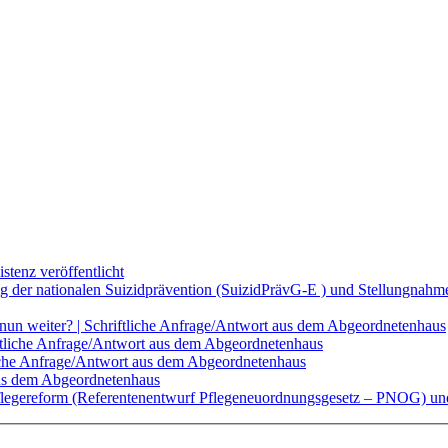
tenz veröffentlicht
g der nationalen Suizidprävention (SuizidPrävG-E ) und Stellungnahme
s nun weiter? | Schriftliche Anfrage/Antwort aus dem Abgeordnetenhaus
ftliche Anfrage/Antwort aus dem Abgeordnetenhaus
liche Anfrage/Antwort aus dem Abgeordnetenhaus
aus dem Abgeordnetenhaus
 Pflegereform (Referentenentwurf Pflegeneuordnungsgesetz – PNOG) und