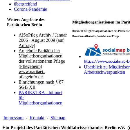
übergreifend
Corona-Pandemie
Weitere Angebote des
Mitgliedsorganisationen im Pari
Paritätischen Berlin
Rund 200 Mitgliedsorganisationen des Paritätisch
AlSoPfleg Archiv / Januar
Bereichen Altenhilfe, Soziales und Pflege.
2006 - August 2009 (auf
Anfrage)
Angebote Paritätischer
Mitgliedsorganisationen
der vollstationären Pflege
https://www.socialmap-be
(Pflegeheim)
Überblick zu Mitgliedsor
www.paritaet-
Arbeitsschwerpunkten
pflegeinfo.de
Einrichtungen nach § 67
SGB XII
PARIEXTRA - Intranet
für
Mitgliedsorganisationen
Impressum
-
Kontakt
-
Sitemap
Ein Projekt des Paritätischen Wohlfahrtsverbandes Berlin e.V. (