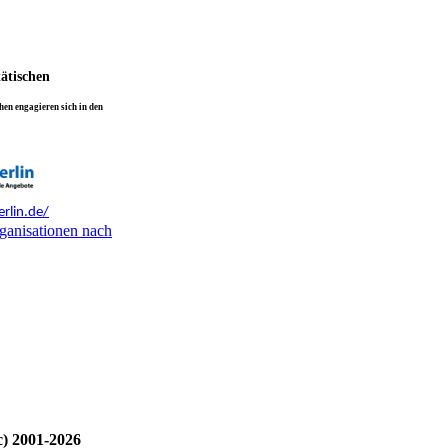
tätischen
en engagieren sich in den
rlin.de/
ganisationen nach
c) 2001-2026