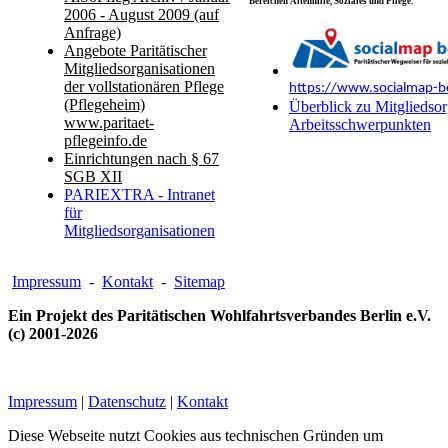
Bereichen Altenhilfe, Soziales und Pflege.
2006 - August 2009 (auf
Anfrage)
Angebote Paritätischer
Mitgliedsorganisationen
der vollstationären Pflege
https://www.socialmap-be
(Pflegeheim)
Überblick zu Mitgliedsor
www.paritaet-
Arbeitsschwerpunkten
pflegeinfo.de
Einrichtungen nach § 67
SGB XII
PARIEXTRA - Intranet
für
Mitgliedsorganisationen
Impressum
-
Kontakt
-
Sitemap
Ein Projekt des Paritätischen Wohlfahrtsverbandes Berlin e.V.
(c) 2001-2026
Impressum
|
Datenschutz
|
Kontakt
Diese Webseite nutzt Cookies aus technischen Gründen um