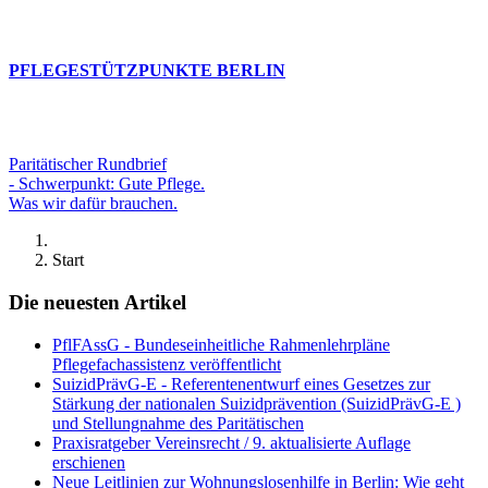
PFLEGESTÜTZPUNKTE BERLIN
Paritätischer Rundbrief
- Schwerpunkt: Gute Pflege.
Was wir dafür brauchen.
Start
Die neuesten Artikel
PflFAssG - Bundeseinheitliche Rahmenlehrpläne
Pflegefachassistenz veröffentlicht
SuizidPrävG-E - Referentenentwurf eines Gesetzes zur
Stärkung der nationalen Suizidprävention (SuizidPrävG-E )
und Stellungnahme des Paritätischen
Praxisratgeber Vereinsrecht / 9. aktualisierte Auflage
erschienen
Neue Leitlinien zur Wohnungslosenhilfe in Berlin: Wie geht