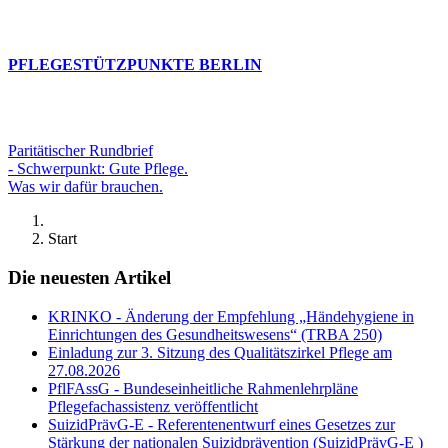
PFLEGESTÜTZPUNKTE BERLIN
Paritätischer Rundbrief
- Schwerpunkt: Gute Pflege.
Was wir dafür brauchen.
Start
Die neuesten Artikel
KRINKO - Änderung der Empfehlung „Händehygiene in
Einrichtungen des Gesundheitswesens“ (TRBA 250)
Einladung zur 3. Sitzung des Qualitätszirkel Pflege am
27.08.2026
PflFAssG - Bundeseinheitliche Rahmenlehrpläne
Pflegefachassistenz veröffentlicht
SuizidPrävG-E - Referentenentwurf eines Gesetzes zur
Stärkung der nationalen Suizidprävention (SuizidPrävG-E )