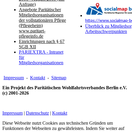
Anfrage)
Angebote Paritätischer
Mitgliedsorganisationen
der vollstationären Pflege
https://www.socialmap-be
(Pflegeheim)
Überblick zu Mitgliedsor
www.paritaet-
Arbeitsschwerpunkten
pflegeinfo.de
Einrichtungen nach § 67
SGB XII
PARIEXTRA - Intranet
für
Mitgliedsorganisationen
Impressum
-
Kontakt
-
Sitemap
Ein Projekt des Paritätischen Wohlfahrtsverbandes Berlin e.V.
(c) 2001-2026
Impressum
|
Datenschutz
|
Kontakt
Diese Webseite nutzt Cookies aus technischen Gründen um
Funktionen der Webseiten zu gewährleisten. Indem Sie weiter auf